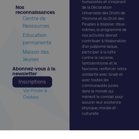
humanistes et s’inspirant
Nos
de la Déclaration
reconnaissances​
Universelle des Droits de
Centre de
l’Homme et du Droit des
Peuples à disposer d’eux-
Ressources
mêmes, le programme de
Education
nos activités devrait
contribuer à l’élaboration
permanente
d’un judaïsme laïque,
Maison des
participer à la lutte
contre le racisme,
Jeunes
l’antisémitisme et le
Abonnez-vous à la
fascisme, renforcer notre
newsletter​
solidarité avec Israël et
avec toutes les
Inscriptions
communautés juives
Vie Privée &
dans le monde qui
Cookies
mènent le combat pour
assurer leur existence
physique, morale et
culturelle.