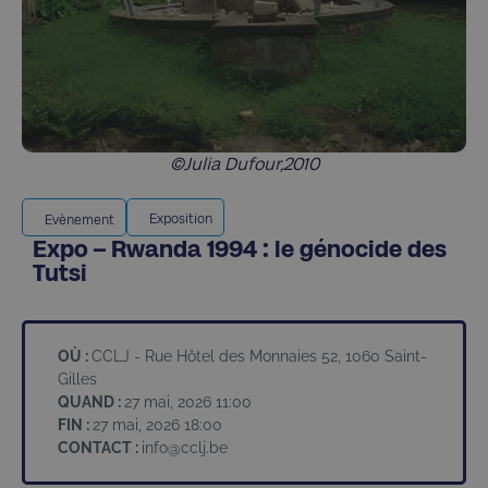
©Julia Dufour,2010
Exposition
Evènement
Expo – Rwanda 1994 : le génocide des
Tutsi
OÙ :
CCLJ - Rue Hôtel des Monnaies 52, 1060 Saint-
Gilles
QUAND :
27 mai, 2026 11:00
FIN :
27 mai, 2026 18:00
CONTACT :
info@cclj.be