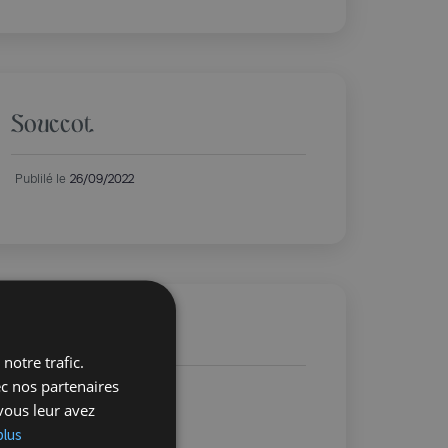
Souccot
Publilé le
26/09/2022
Hanoucca
notre trafic.
ec nos partenaires
Publilé le
17/11/2021
vous leur avez
plus