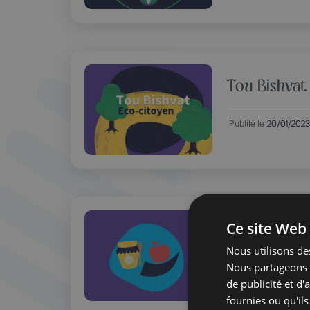
Tou Bishvat
Publilé le
20/01/2023
Ce site Web 
Rosh Hasha
Nous utilisons des
Nous partageons é
Publilé le
16/09/2022
de publicité et d
fournies ou qu'ils