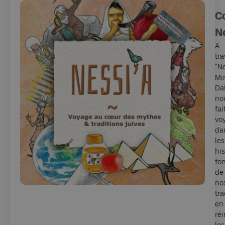
C
N
A
tra
“Ne
Mir
Da
no
fai
vo
da
les
his
fo
de
no
tra
en
réi