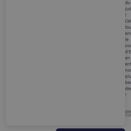
du
ju
!
Cé
to
en
le
co
d’E
en
enf
no
pl
be
dé
!
07/
Cul