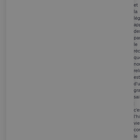
et
la
lé
ap
de
par
le
réc
qu
no
rel
est
d’
gra
sa
:
c’e
l’h
vie
co
le