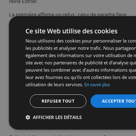
reine Esther.
La première affirme un refus : celui de paraitre face
au peuple et à l’armée, sur la demande du roi son
époux, dans le but d’exposer à tous sa beauté. A
Ce site Web utilise des cookies
travers ce refus d’être utilisée comme objet
Nous utilisons des cookies pour personnaliser le con
d’apparat et d’exhibition, un refus qu’elle payera de
les publicités et analyser notre trafic. Nous partageo
sa place de reine, Vashti affirme sa dignité de
également des informations sur votre utilisation de 
femme. D’ailleurs il est intéressant de noter comme
site avec nos partenaires de publicité et d'analyse qu
cette action provoque un vent de panique chez les
peuvent les combiner avec d'autres informations qu
dignitaires du récit, qui réussissent à convaincre le
leur avez fournies ou qu'ils ont collectées lors de vot
roi de la destituer au motif selon eux que sa prise
utilisation de leurs services.
En savoir plus
de position pourrait influencer les autres femmes
de l’empire et les conduire à se dresser contre
REFUSER TOUT
ACCEPTER TOU
l’autorité de leurs maris. A bien des égards c’est
cette position d’affirmation de la dignité féminine
dans la première partie du récit qui ouvre la voie à
AFFICHER LES DÉTAILS
l’entrée en scène du personnage d’Esther.