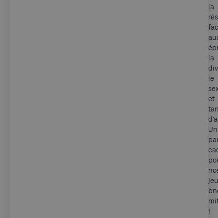
la
rés
fa
au
ép
la
div
le
se
et
ta
d’a
Un
par
ca
po
no
je
bn
mi
!