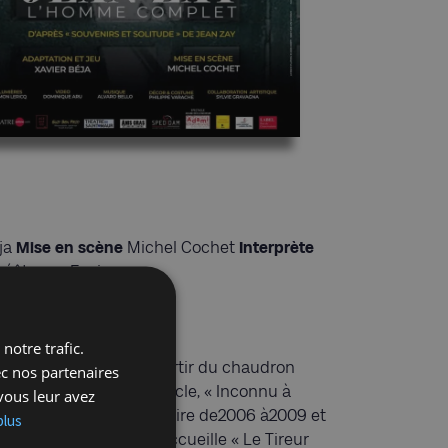
éja
Mise en scène
Michel Cochet
Interprète
éâtre en Fusion
on
notre trafic.
es paroles du Monde à partir du chaudron
ec nos partenaires
cène. Son premier spectacle, « Inconnu à
vous leur avez
é au Théâtre Le Lucernaire de2006 à2009 et
plus
n 2011, Le Lucernaire accueille « Le Tireur