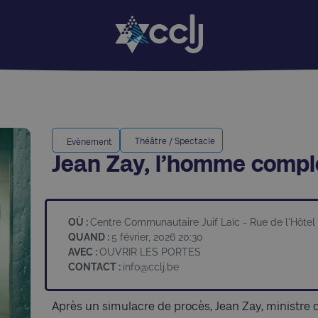
Théâtre / Spectacle
Evènement
Jean Zay, l’homme compl
OÙ :
Centre Communautaire Juif Laïc - Rue de l'Hôtel 
QUAND :
5 février, 2026 20:30
AVEC :
OUVRIR LES PORTES
CONTACT :
info@cclj.be
Après un simulacre de procès, Jean Zay, ministre d