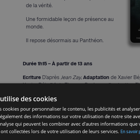
de la vérité.
Une formidable leçon de présence au
monde.
Il repose désormais au Panthéon.
Durée 1h15 – À partir de 13 ans
Ecriture
D’après
Jean Zay
,
Adaptation
de Xavier B
Xavier Béja
Régie
Thomas Deshayes
Production
Th
utilise des cookies
Inscripti
 cookies pour personnaliser le contenu, les publicités et analyser 
A propos de la compagnie
La Cie Théâtre en Fusion a le désir de restituer l
galement des informations sur votre utilisation de notre site av
bouillonnant, « en Fusion », du Théâtre et de la s
'analyse qui peuvent les combiner avec d'autres informations que 
cette adresse » a connu un succès immédiat : jou
 ont collectées lors de votre utilisation de leurs services.
En savoir 
en tournée, il totalise plus de 400représentations.E