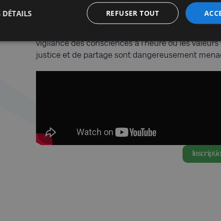
occidental ». Ces deux spectacles parlent de notre
 DÉTAILS
REFUSER TOUT
ACC
2017exprime la conviction de la responsabilité indi
projet «Jean ZAY, l’homme complet», Théâtre en Fu
vigilance des consciences à l’heure où les valeurs 
justice et de partage sont dangereusement men
Inscripti