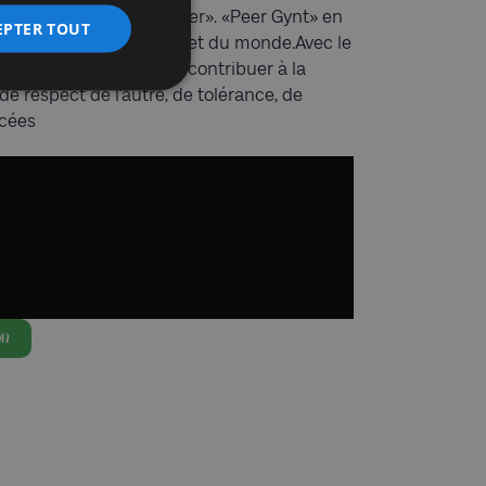
 regard face à «l’étranger». «Peer Gynt» en
EPTER TOUT
viduelle vis-à-vis de soi et du monde.Avec le
sion cherche encore à contribuer à la
de respect de l’autre, de tolérance, de
acées
on