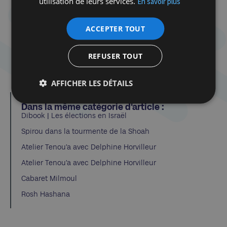
utilisation de leurs services.
En savoir plus
18h | Que faire du sionisme ?
Analyser la transformation du rapport à Israël, entre
attachement symbolique, distance critique et
ACCEPTER TOUT
reconfiguration politique.
REFUSER TOUT
Avec
Danny Trom
, sociologue
et Joël Kotek,
politologue
AFFICHER LES DÉTAILS
Dans la même catégorie d'article :
Dibook | Les élections en Israël
Spirou dans la tourmente de la Shoah
Atelier Tenou’a avec Delphine Horvilleur
Atelier Tenou’a avec Delphine Horvilleur
Cabaret Milmoul
Rosh Hashana