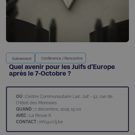
Conférence / Rencontre
Evènement
Quel avenir pour les Juifs d’Europe
après le 7-Octobre ?
OÙ :
Centre Communautaire Laïc Juif - 52, rue de
l'Hôtel des Monnaies
QUAND :
7 décembre, 2025 15:00
AVEC :
La Revue K
CONTACT :
info@cclj.be