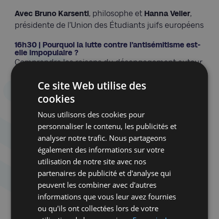
Avec Bruno Karsenti
, philosophe et
Hanna Veiler
,
présidente de l’Union des Étudiants juifs européens
16h30 | Pourquoi la lutte contre l’antisémitisme est-
elle impopulaire ?
Comprendre les raisons du désengagement autour
de la lutte contre l’antisémitisme et imaginer des
Ce site Web utilise des
stratégies de remobilisation en abordant les
cookies
thématiques de l’évolution des discours publics et
médiatiques, Obstacles politiques et sociaux à la
Nous utilisons des cookies pour
mobilisation citoyenne, Convergence ou fracture
personnaliser le contenu, les publicités et
entre luttes antiracistes et lutte contre
analyser notre trafic. Nous partageons
l’antisémitisme, Distinction et interaction
également des informations sur votre
antisionisme / antisémitisme, le phénomène d’un «
utilisation de notre site avec nos
antisémitisme secondaire »
partenaires de publicité et d'analyse qui
peuvent les combiner avec d'autres
Avec
Julien Chanet
, auteur et
Julia Christ
,
informations que vous leur avez fournies
philosophe
ou qu'ils ont collectées lors de votre