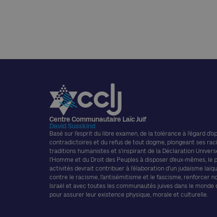
Centre Communautaire Laïc Juif
David Susskind
Basé sur l’esprit du libre examen, de la tolérance à l’égard d’o
contradictoires et du refus de tout dogme, plongeant ses rac
traditions humanistes et s’inspirant de la Déclaration Univers
l’Homme et du Droit des Peuples à disposer d’eux-mêmes, le
activités devrait contribuer à l’élaboration d’un judaïsme laïque
contre le racisme, l’antisémitisme et le fascisme, renforcer n
Israël et avec toutes les communautés juives dans le monde
pour assurer leur existence physique, morale et culturelle.