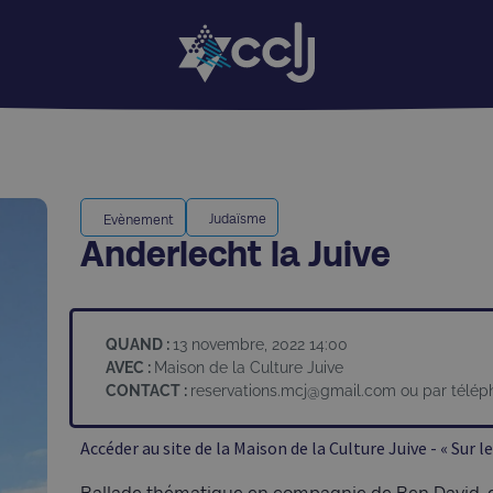
Judaïsme
Evènement
Anderlecht la Juive
QUAND :
13 novembre, 2022 14:00
AVEC :
Maison de la Culture Juive
CONTACT :
reservations.mcj@gmail.com
ou par télép
Accéder au site de la Maison de la Culture Juive - « Sur le