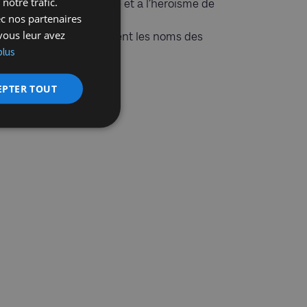
notre trafic.
dédiés à la résistance et à l’héroïsme de
ec nos partenaires
vous leur avez
ifs de Belgique où figurent les noms des
plus
 la guerre.
EPTER TOUT
 0493 454 585