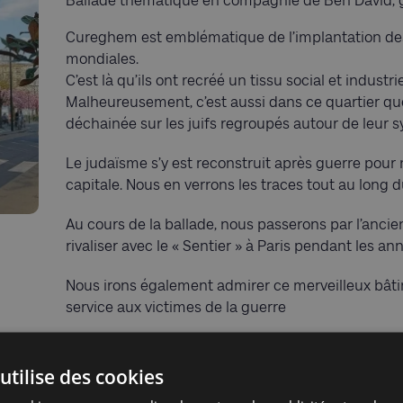
Ballade thématique en compagnie de Ben David, 
Cureghem est emblématique de l’implantation des 
mondiales.
C’est là qu’ils ont recréé un tissu social et indust
Malheureusement, c’est aussi dans ce quartier que 
déchainée sur les juifs regroupés autour de leur
Le judaïsme s’y est reconstruit après guerre pour 
capitale. Nous en verrons les traces tout au long 
Au cours de la ballade, nous passerons par l’ancie
rivaliser avec le « Sentier » à Paris pendant les an
Nous irons également admirer ce merveilleux bâti
service aux victimes de la guerre
L’Athénée Maïmonide et la Grande Synagogue Orth
vivant de cette vie Juive presque organisée en gh
utilise des cookies