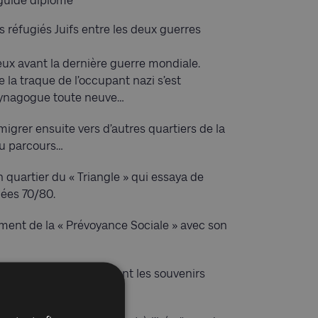
guide diplômé
réfugiés Juifs entre les deux guerres
rieux avant la dernière guerre mondiale.
la traque de l’occupant nazi s’est
 synagogue toute neuve…
migrer ensuite vers d’autres quartiers de la
du parcours…
n quartier du « Triangle » qui essaya de
nées 70/80.
ment de la « Prévoyance Sociale » avec son
odoxe d’Anderlecht sont les souvenirs
etto à l’époque…