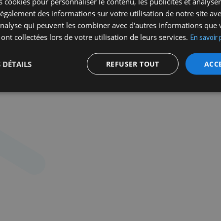
 cookies pour personnaliser le contenu, les publicités et analyser 
Nous verrons aussi de nombreux lieux de mémoires 
galement des informations sur votre utilisation de notre site av
la population Juive et locale.
'analyse qui peuvent les combiner avec d'autres informations que 
La visite se terminera au Mémorial aux Martyrs Ju
 ont collectées lors de votre utilisation de leurs services.
En savoir 
29874 juifs de Belgique qui furent déportés durant
Informations et inscription
 DÉTAILS
REFUSER TOUT
ACC
reservations.mcj@gmail.com
ou par téléphone au