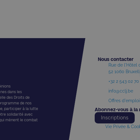
Nous contacter​
Rue de l'Hôtel
52 1060 Bruxel
+32 2 543 02 70
pinions
info@cclj.be
ines dans les
elle des Droits de
Offres d'emploi
 programme de nos
, participer à la lutte
Abonnez-vous à la 
otre solidarité avec
Inscriptions
 qui mènent le combat
Vie Privée & Coo