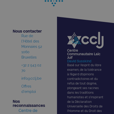
Nous contacter​
Rue de
l'Hôtel des
Monnaies 52
Centre
1060
Communautaire Laïc
Bruxelles
Juif
David Susskind
+32 2 543 02
Basé sur l’esprit du libre
examen, de la tolérance
70
à l’égard d’opinions
info@cclj.be
contradictoires et du
refus de tout dogme,
Offres
plongeant ses racines
d'emploi
dans les traditions
humanistes et s’inspirant
Nos
de la Déclaration
reconnaissances​
Universelle des Droits de
Centre de
l’Homme et du Droit des