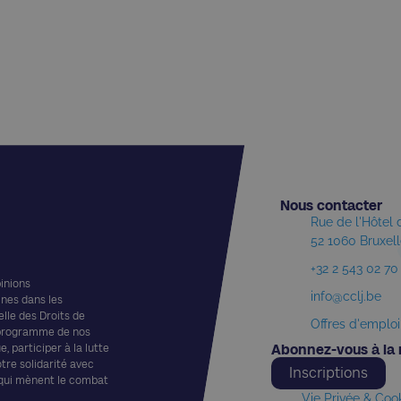
Nous contacter​
Rue de l'Hôtel
52 1060 Bruxel
+32 2 543 02 70
pinions
info@cclj.be
ines dans les
elle des Droits de
Offres d'emploi
 programme de nos
, participer à la lutte
Abonnez-vous à la 
otre solidarité avec
Inscriptions
 qui mènent le combat
Vie Privée & Coo