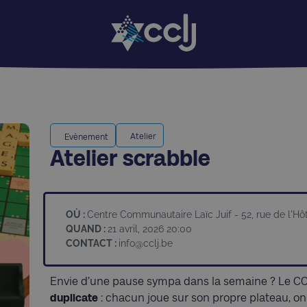
Atelier
Evènement
Atelier scrabble
OÙ :
Centre Communautaire Laïc Juif - 52, rue de l'H
QUAND :
21 avril, 2026 20:00
CONTACT :
info@cclj.be
Envie d’une pause sympa dans la semaine ? Le CC
duplicate
: chacun joue sur son propre plateau, o