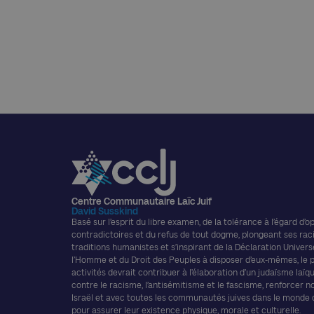
Centre Communautaire Laïc Juif
David Susskind
Basé sur l’esprit du libre examen, de la tolérance à l’égard d’o
contradictoires et du refus de tout dogme, plongeant ses rac
traditions humanistes et s’inspirant de la Déclaration Univers
l’Homme et du Droit des Peuples à disposer d’eux-mêmes, le
activités devrait contribuer à l’élaboration d’un judaïsme laïque
contre le racisme, l’antisémitisme et le fascisme, renforcer n
Israël et avec toutes les communautés juives dans le monde
pour assurer leur existence physique, morale et culturelle.