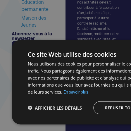
Education
nos activités devrait
contribuer à l’élaboration
permanente
d’un judaïsme laïque,
Maison des
participer à la lutte
contre le racisme,
Jeunes
l’antisémitisme et le
Abonnez-vous à la
fascisme, renforcer notre
newsletter​
solidarité avec Israël et
avec toutes les
Inscriptions
communautés juives
Ce site Web utilise des cookies
Vie Privée &
dans le monde qui
Cookies
mènent le combat pour
Nous utilisons des cookies pour personnaliser le con
assurer leur existence
trafic. Nous partageons également des informations 
physique, morale et
culturelle.
avec nos partenaires de publicité et d'analyse qui 
informations que vous leur avez fournies ou qu'ils o
de leurs services.
En savoir plus
AFFICHER LES DÉTAILS
REFUSER T
© 2025 – CCLJ Tous droits
réservés.