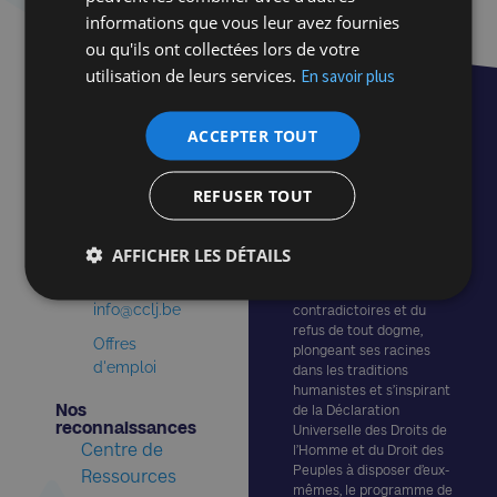
informations que vous leur avez fournies
ou qu'ils ont collectées lors de votre
utilisation de leurs services.
En savoir plus
Nous contacter​
Rue de
ACCEPTER TOUT
l'Hôtel des
Monnaies 52
Centre
REFUSER TOUT
1060
Communautaire Laïc
Bruxelles
Juif
David Susskind
+32 2 543 02
AFFICHER LES DÉTAILS
Basé sur l’esprit du libre
examen, de la tolérance
70
à l’égard d’opinions
info@cclj.be
contradictoires et du
refus de tout dogme,
Offres
plongeant ses racines
d'emploi
dans les traditions
humanistes et s’inspirant
Nos
de la Déclaration
reconnaissances​
Universelle des Droits de
Centre de
l’Homme et du Droit des
Peuples à disposer d’eux-
Ressources
mêmes, le programme de