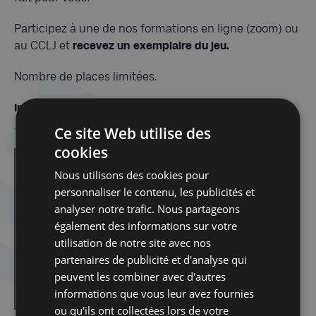
Participez à une de nos formations en ligne (zoom) ou
au CCLJ et
recevez un exemplaire du jeu.
Nombre de places limitées.
Inscription obligatoire à l’adresse email suivante
:
zora@cclj.be
Ce site Web utilise des
cookies
Dans la même catégorie d'article :
Nous utilisons des cookies pour
Dibook | Les élections en Israël
personnaliser le contenu, les publicités et
Spirou dans la tourmente de la Shoah
analyser notre trafic. Nous partageons
également des informations sur votre
Atelier Tenou’a avec Delphine Horvilleur
utilisation de notre site avec nos
Atelier Tenou’a avec Delphine Horvilleur
partenaires de publicité et d'analyse qui
Cabaret Milmoul
peuvent les combiner avec d'autres
Rosh Hashana
informations que vous leur avez fournies
ou qu'ils ont collectées lors de votre