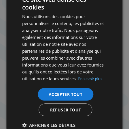
symboliques, comme l’attaque du XXe convoi en
cookies
avril 1943, lorsque des résistants stoppèrent un
Nous utilisons des cookies pour
train de déportation parti de Malines vers
personnaliser le contenu, les publicités et
Auschwitz, permettant à plusieurs déportés de
analyser notre trafic. Nous partageons
s’échapper. Cet acte unique dans l’histoire de la
également des informations sur votre
déportation en Europe rappelle que même dans les
utilisation de notre site avec nos
heures les plus sombres, certains ont refusé
partenaires de publicité et d'analyse qui
l’indifférence.
peuvent les combiner avec d'autres
informations que vous leur avez fournies
Aujourd’hui encore, survivants, familles,
ou qu'ils ont collectées lors de votre
responsables publics et citoyens mais surtout la
utilisation de leurs services.
En savoir plus
jeunesse juive de Belgique représentée par les
mouvements de jeunesse, se réunissent lors de
cette cérémonie pour transmettre une mémoire
ACCEPTER TOUT
vivante. Les lectures de noms, les témoignages, les
chants et les moments de silence rappellent que la
REFUSER TOUT
Shoah ne doit jamais devenir une abstraction
historique. La Caserne Dossin est un avertissement
AFFICHER LES DÉTAILS
autant qu’un lieu de recueillement : elle nous