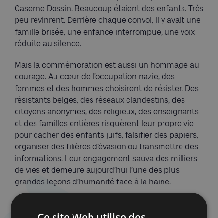
Caserne Dossin. Beaucoup étaient des enfants. Très
peu revinrent. Derrière chaque convoi, il y avait une
famille brisée, une enfance interrompue, une voix
réduite au silence.
Mais la commémoration est aussi un hommage au
courage. Au cœur de l’occupation nazie, des
femmes et des hommes choisirent de résister. Des
résistants belges, des réseaux clandestins, des
citoyens anonymes, des religieux, des enseignants
et des familles entières risquèrent leur propre vie
pour cacher des enfants juifs, falsifier des papiers,
organiser des filières d’évasion ou transmettre des
informations. Leur engagement sauva des milliers
de vies et demeure aujourd’hui l’une des plus
grandes leçons d’humanité face à la haine.
La mémoire de la Caserne Dossin porte également
Ce site Web utilise des
le souvenir d’actes de résistance devenus