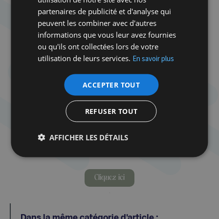
partenaires de publicité et d'analyse qui
Laurent Larcher est journaliste à
La Croix
. Il est
peuvent les combiner avec d'autres
notamment l’auteur de
Rwanda, ils parlent.
informations que vous leur avez fournies
Témoignages pour l’histoire (
Seuil, 2019),
Une
ou qu'ils ont collectées lors de votre
énigme française. Pourquoi les trois quarts des
utilisation de leurs services.
En savoir plus
Juifs en France n’ont
pas été déportés
, avec
Jacques Semelin (Albin Michel, 2022) et
Souviens-toi, Mémoires à l’usage des générations
ACCEPTER TOUT
futures
, avec Jean Varret (Les Arènes, 2023).
REFUSER TOUT
Pour découvrir tous les événements de la semaine
AFFICHER LES DÉTAILS
Kwibuka 30 :
Cliquez ici
Dans la même catégorie d'article :