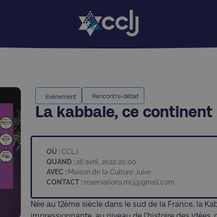
Rencontre-débat
Evènement
La kabbale, ce continent
OÙ :
CCLJ
QUAND :
26 avril, 2022 20:00
AVEC :
Maison de la Culture Juive
CONTACT :
reservations.mcj@gmail.com
Née au 12ème siècle dans le sud de la France, la K
impressionnante, au niveau de l’histoire des idées, 