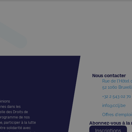
Nous contacter​
Rue de l'Hôtel
52 1060 Bruxel
+32 2 543 02 70
pinions
info@cclj.be
ines dans les
elle des Droits de
Offres d'emploi
 programme de nos
, participer à la lutte
Abonnez-vous à la 
otre solidarité avec
Inscriptions