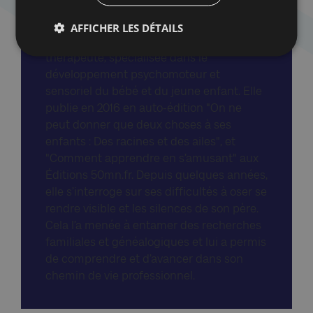
A propos de l'invitée
AFFICHER LES DÉTAILS
Carole Bloch est coach parental et
thérapeute, spécialisée dans le
développement psychomoteur et
sensoriel du bébé et du jeune enfant. Elle
publie en 2016 en auto-édition "On ne
peut donner que deux choses à ses
enfants : Des racines et des ailes", et
"Comment apprendre en s’amusant" aux
Éditions 50mn.fr. Depuis quelques années,
elle s’interroge sur ses difficultés à oser se
rendre visible et les silences de son père.
Cela l’a menée à entamer des recherches
familiales et généalogiques et lui a permis
de comprendre et d’avancer dans son
chemin de vie professionnel.