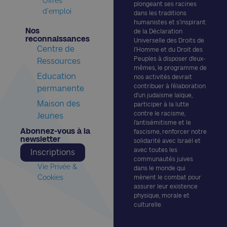
Offres
plongeant ses racines
d'emploi
dans les traditions
humanistes et s’inspirant
Nos
de la Déclaration
reconnaissances​
Universelle des Droits de
Centre de
l’Homme et du Droit des
Peuples à disposer d’eux-
Ressources
mêmes, le programme de
Education
nos activités devrait
contribuer à l’élaboration
permanente
d’un judaïsme laïque,
Maison des
participer à la lutte
contre le racisme,
Jeunes
l’antisémitisme et le
Abonnez-vous à la
fascisme, renforcer notre
newsletter​
solidarité avec Israël et
avec toutes les
Inscriptions
communautés juives
Vie Privée &
dans le monde qui
Cookies
mènent le combat pour
assurer leur existence
physique, morale et
culturelle.