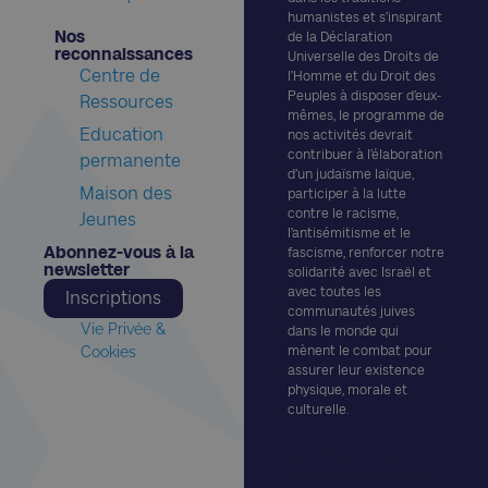
humanistes et s’inspirant
Nos
de la Déclaration
reconnaissances​
Universelle des Droits de
Centre de
l’Homme et du Droit des
Peuples à disposer d’eux-
Ressources
mêmes, le programme de
Education
nos activités devrait
contribuer à l’élaboration
permanente
d’un judaïsme laïque,
Maison des
participer à la lutte
contre le racisme,
Jeunes
l’antisémitisme et le
Abonnez-vous à la
fascisme, renforcer notre
newsletter​
solidarité avec Israël et
avec toutes les
Inscriptions
communautés juives
Vie Privée &
dans le monde qui
Cookies
mènent le combat pour
assurer leur existence
physique, morale et
culturelle.