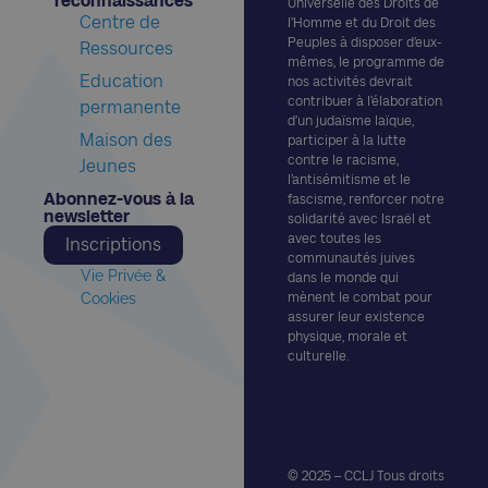
reconnaissances​
Universelle des Droits de
Centre de
l’Homme et du Droit des
Peuples à disposer d’eux-
Ressources
mêmes, le programme de
Education
nos activités devrait
contribuer à l’élaboration
permanente
d’un judaïsme laïque,
Maison des
participer à la lutte
contre le racisme,
Jeunes
l’antisémitisme et le
Abonnez-vous à la
fascisme, renforcer notre
newsletter​
solidarité avec Israël et
avec toutes les
Inscriptions
communautés juives
Vie Privée &
dans le monde qui
Cookies
mènent le combat pour
assurer leur existence
physique, morale et
culturelle.
© 2025 – CCLJ Tous droits