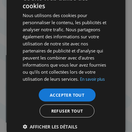
cookies
Nous vous attendons pour célébrer la libération
du peuple juif !
Nous utilisons des cookies pour
personnaliser le contenu, les publicités et
analyser notre trafic. Nous partageons
Infos pratiques
: Adulte 35€ / – de 12 ans 15€.
également des informations sur votre
Inscription sur le site cclj.be avant le 16 avril
utilisation de notre site avec nos
partenaires de publicité et d'analyse qui
peuvent les combiner avec d'autres
Dans la même catégorie d'article :
informations que vous leur avez fournies
Dibook | Les élections en Israël
ou qu'ils ont collectées lors de votre
Spirou dans la tourmente de la Shoah
utilisation de leurs services.
En savoir plus
Atelier Tenou’a avec Delphine Horvilleur
ACCEPTER TOUT
Atelier Tenou’a avec Delphine Horvilleur
Cabaret Milmoul
REFUSER TOUT
Rosh Hashana
AFFICHER LES DÉTAILS