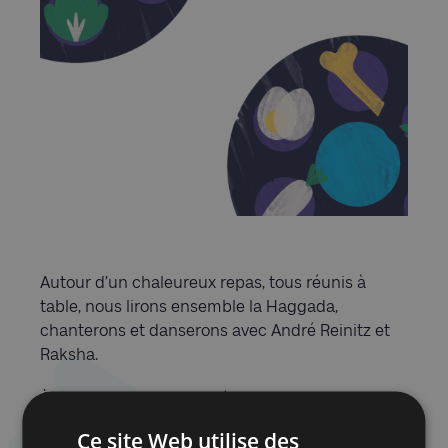
Autour d’un chaleureux repas, tous réunis à
table, nous lirons ensemble la Haggada,
chanterons et danserons avec André Reinitz et
Raksha.
À son habitude, notre président, Benjamin
Beeckmans nous fera vivre, avec passion, une
Ce site Web utilise des
soirée hors du temps.