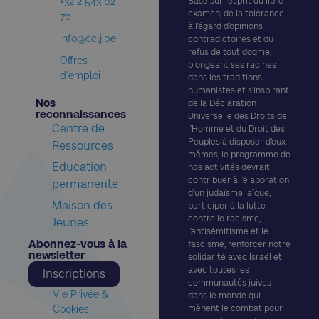
+32 2 543 02
Basé sur l’esprit du libre
examen, de la tolérance
70
à l’égard d’opinions
info@cclj.be
contradictoires et du
refus de tout dogme,
Offres
plongeant ses racines
d'emploi
dans les traditions
humanistes et s’inspirant
Nos
de la Déclaration
reconnaissances​
Universelle des Droits de
Centre de
l’Homme et du Droit des
Peuples à disposer d’eux-
Ressources
mêmes, le programme de
Education
nos activités devrait
contribuer à l’élaboration
permanente
d’un judaïsme laïque,
Maison des
participer à la lutte
contre le racisme,
Jeunes
l’antisémitisme et le
Abonnez-vous à la
fascisme, renforcer notre
newsletter​
solidarité avec Israël et
avec toutes les
Inscriptions
communautés juives
Vie Privée &
dans le monde qui
Cookies
mènent le combat pour