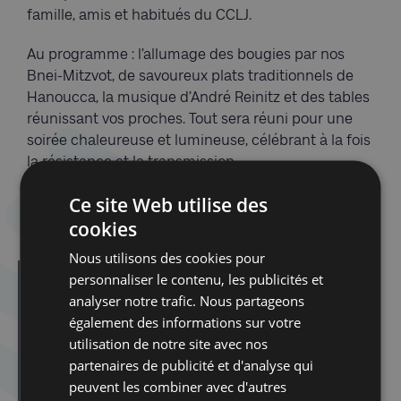
famille, amis et habitués du CCLJ.
Au programme : l’allumage des bougies par nos
Bnei-Mitzvot, de savoureux plats traditionnels de
Hanoucca, la musique d’André Reinitz et des tables
réunissant vos proches. Tout sera réuni pour une
soirée chaleureuse et lumineuse, célébrant à la fois
la résistance et la transmission.
Ce site Web utilise des
Des surprises sucrées et quelques tours de toupie
sont aussi prévus pour petits et grands !
cookies
Nous utilisons des cookies pour
personnaliser le contenu, les publicités et
Dans la même catégorie d'article :
analyser notre trafic. Nous partageons
Dibook | Les élections en Israël
également des informations sur votre
Spirou dans la tourmente de la Shoah
utilisation de notre site avec nos
Atelier Tenou’a avec Delphine Horvilleur
partenaires de publicité et d'analyse qui
peuvent les combiner avec d'autres
Atelier Tenou’a avec Delphine Horvilleur