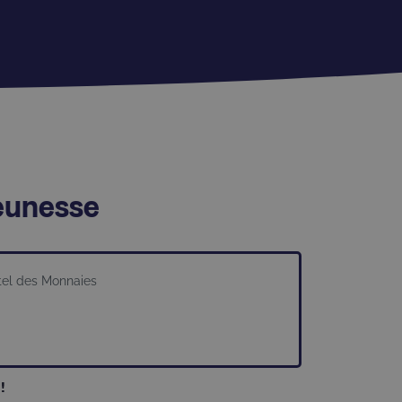
Jeunesse
ôtel des Monnaies
 !