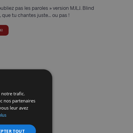
oubliez pas les paroles » version MJLJ. Blind
 que tu chantes juste… ou pas !
on
notre trafic.
ec nos partenaires
vous leur avez
plus
EPTER TOUT