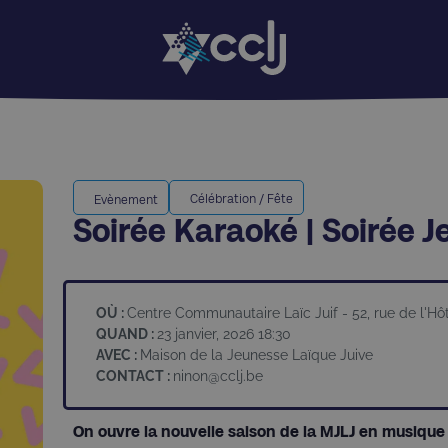
Célébration / Fête
Evènement
Soirée Karaoké | Soirée 
OÙ :
Centre Communautaire Laïc Juif - 52, rue de l'H
QUAND :
23 janvier, 2026 18:30
AVEC :
Maison de la Jeunesse Laïque Juive
CONTACT :
ninon@cclj.be
On ouvre la nouvelle saison de la MJLJ en musique