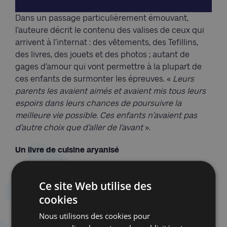
Dans un passage particulièrement émouvant,
l’auteure décrit le contenu des valises de ceux qui
arrivent à l’internat : des vêtements, des Tefillins,
des livres, des jouets et des photos ; autant de
gages d’amour qui vont permettre à la plupart de
ces enfants de surmonter les épreuves. «
Leurs
parents les avaient aimés et avaient mis tous leurs
espoirs dans leurs chances de poursuivre la
meilleure vie possible. Ces enfants n’avaient pas
d’autre choix que d’aller de l’avant
».
Un livre de cuisine aryanisé
De retour à Vienne après la guerre, Alice engage un
Ce site Web utilise des
combat ardu pour récupérer les droits de son livre
de cuisine aryanisé et réédité sous le nom de
cookies
Rudolf Rösch. Certains passages du livre ont été
Nous utilisons des cookies pour
supprimés ou paraphrasés mais 60 % des textes