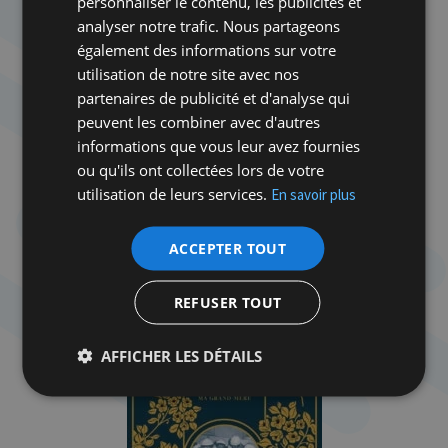
personnaliser le contenu, les publicités et
étaient de sa plume, et les photos du livre
analyser notre trafic. Nous partageons
montraient ses mains en train de préparer les plats
également des informations sur votre
! L’éditeur a même publié plusieurs éditions du livre
utilisation de notre site avec nos
jusqu’en 1966 sans jamais reverser une partie des
partenaires de publicité et d'analyse qui
revenus à Alice Urbach. Et ce, bien qu’elle ait
peuvent les combiner avec d'autres
interpellé l’éditeur après avoir découvert son livre
informations que vous leur avez fournies
avec le nom d’un autre auteur dans une librairie
ou qu'ils ont collectées lors de votre
viennoise en 1949.
utilisation de leurs services.
En savoir plus
ACCEPTER TOUT
REFUSER TOUT
AFFICHER LES DÉTAILS