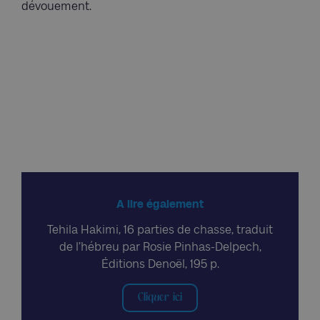
dévouement.
A lire également
Tehila Hakimi, 16 parties de chasse, traduit
de l’hébreu par Rosie Pinhas-Delpech,
Éditions Denoël, 195 p.
Cliquer ici