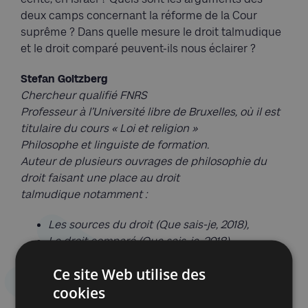
deux camps concernant la réforme de la Cour
suprême ? Dans quelle mesure le droit talmudique
et le droit comparé peuvent-ils nous éclairer ?
Stefan Goltzberg
Chercheur qualifié FNRS
Professeur à l’Université libre de Bruxelles, où il est
titulaire du cours « Loi et religion »
Philosophe et linguiste de formation.
Auteur de plusieurs ouvrages de philosophie du
droit faisant une place au droit
talmudique notamment :
Les sources du droit (Que sais-je, 2018),
Le droit comparé (Que sais-je, 2018),
100 principes juridiques (Presses
Ce site Web utilise des
universitaires de France, 2021)
cookies
Conférencier chez Akadem