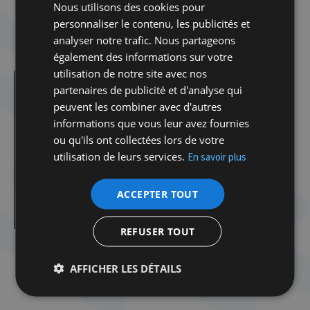
Nous utilisons des cookies pour
INSCRIPTION OBLIGATOIRE
personnaliser le contenu, les publicités et
reservations.mcj@gmail.com
analyser notre trafic. Nous partageons
Membres 10 € – non-membres 12 €
également des informations sur votre
utilisation de notre site avec nos
partenaires de publicité et d'analyse qui
Dans la même catégorie d'article :
Dibook | Les élections en Israël
peuvent les combiner avec d'autres
informations que vous leur avez fournies
Spirou dans la tourmente de la Shoah
ou qu'ils ont collectées lors de votre
Atelier Tenou’a avec Delphine Horvilleur
utilisation de leurs services.
En savoir plus
Atelier Tenou’a avec Delphine Horvilleur
Cabaret Milmoul
ACCEPTER TOUT
Rosh Hashana
REFUSER TOUT
AFFICHER LES DÉTAILS