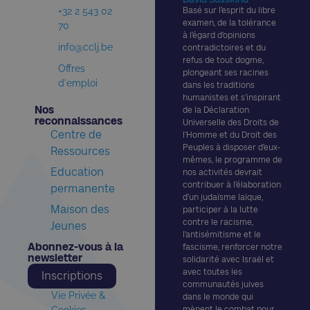
+32 2 543 02
Basé sur l’esprit du libre
examen, de la tolérance
70
à l’égard d’opinions
info@cclj.be
contradictoires et du
refus de tout dogme,
Offres
plongeant ses racines
d'emploi
dans les traditions
humanistes et s’inspirant
Nos
de la Déclaration
reconnaissances​
Universelle des Droits de
Centre de
l’Homme et du Droit des
Peuples à disposer d’eux-
Ressources
mêmes, le programme de
Education
nos activités devrait
contribuer à l’élaboration
permanente
d’un judaïsme laïque,
Maison des
participer à la lutte
contre le racisme,
Jeunes
l’antisémitisme et le
Abonnez-vous à la
fascisme, renforcer notre
newsletter​
solidarité avec Israël et
avec toutes les
Inscriptions
communautés juives
Vie Privée &
dans le monde qui
Cookies
mènent le combat pour