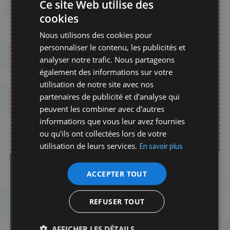
Ce site Web utilise des
Inscription obligatoire
cookies
datinggaming26@gmail.com
:
Nous utilisons des cookies pour
personnaliser le contenu, les publicités et
Paiement à effectuer à l’avance sur le
analyser notre trafic. Nous partageons
compte :
également des informations sur votre
utilisation de notre site avec nos
BE42734074161054
partenaires de publicité et d'analyse qui
peuvent les combiner avec d'autres
Communication libre : Nom + Prénom +
informations que vous leur avez fournies
Participation à l’événement
ou qu'ils ont collectées lors de votre
utilisation de leurs services.
En savoir plus
Dans la même catégorie d'article :
ACCEPTER TOUT
Dibook | Les élections en Israël
Spirou dans la tourmente de la Shoah
REFUSER TOUT
Atelier Tenou’a avec Delphine Horvilleur
Atelier Tenou’a avec Delphine Horvilleur
AFFICHER LES DÉTAILS