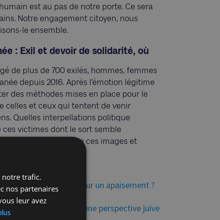
humain est au pas de notre porte. Ce sera
mains. Notre engagement citoyen, nous
aisons-le ensemble.
 : Exil et devoir de solidarité, où
argé de plus de 700 exilés, hommes, femmes
ranée depuis 2016. Après l’émotion légitime
er des méthodes mises en place pour le
e celles et ceux qui tentent de venir
ns. Quelles interpellations politique
 ces victimes dont le sort semble
er la banalisation de ces images et
notre trafic.
es : Quelle voix juive pour un apaisement ?
ec nos partenaires
vous leur avez
stes et sexuelles dans une perspective juive
plus