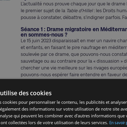
L’actualité nous prouve chaque jour que le drame 
le premier sujet de la
Table d’Hillel
: les Droits hu
pousse à constater, débattre, s’indigner parfois. F
Séance 1 : Drame migratoire en Méditerranée
en sommes-nous ?
Le 15 juin 2023 disparaissait en mer un navire ch
et enfants, en faisant le pire naufrage en méditer
soulevée par ce drame, que pouvons-nous constat
sauvetage ou au contraire pour la « dissuasion » d
chercher une vie meilleure sur les rivages europée
pouvons-nous espérer faire entendre en faveur de
malheureusement peu mobiliser ? Comment expliqu
comment y remédier ?
utilise des cookies
Prochaines séances
 cookies pour personnaliser le contenu, les publicités et analyser 
16 novembre : Racisme et violences policièr
galement des informations sur votre utilisation de notre site av
'analyse qui peuvent les combiner avec d'autres informations que 
14 décembre : Combattre les violences sexi
 ont collectées lors de votre utilisation de leurs services.
En savoir 