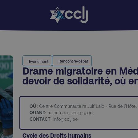
Rencontre-débat
Evènement
Drame migratoire en Médi
devoir de solidarité, où
OÙ :
Centre Communautaire Juif LaÏc - Rue de l'Hôtel 
QUAND :
12 octobre, 2023 19:00
CONTACT :
info@cclj.be
Cycle des Droits humains