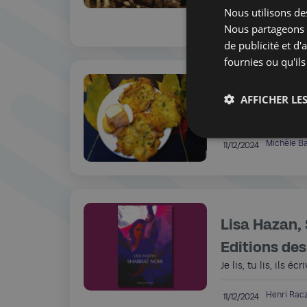
Nous utilisons des
Florence
14/01/2025
Nous partageons é
de publicité et d
fournies ou qu'ils
Franz…A tab
AFFICHER LES
Carnet de cuisine
Michèle B
11/12/2024
Lisa Hazan, 
Editions des
Je lis, tu lis, ils 
Henri Ra
11/12/2024