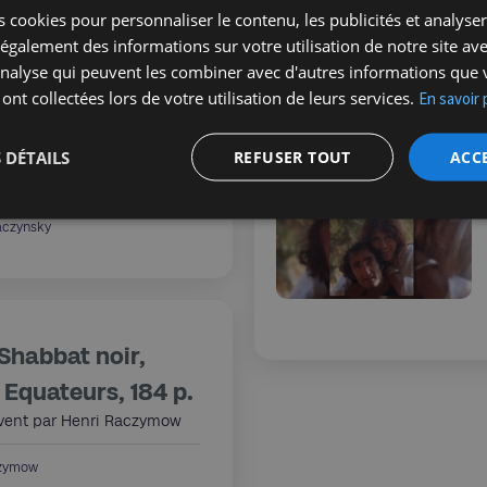
 cookies pour personnaliser le contenu, les publicités et analyser 
 Lopes Cardozo
galement des informations sur votre utilisation de notre site av
'analyse qui peuvent les combiner avec d'autres informations que 
 ont collectées lors de votre utilisation de leurs services.
En savoir 
le !
 DÉTAILS
REFUSER TOUT
ACC
 de Michèle Baczynsky
aczynsky
Shabbat noir,
 Equateurs, 184 p.
écrivent par Henri Raczymow
czymow