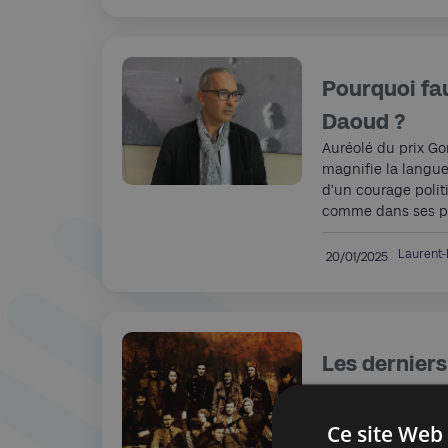
Pourquoi fau
Daoud ?
Auréolé du prix Gon
magnifie la langue 
d’un courage poli
comme dans ses pr
Laurent
20/01/2025
Les derniers
survivants r
combat cont
Ce site Web 