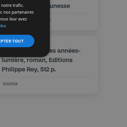
notre trafic.
livres et de BD jeunesse
ec nos partenaires
vous leur avez
Michèle Baczynsky
11/12/2024
plus
EPTER TOUT
Serge Rezvani, Les années-
lumière, roman, Editions
Philippe Rey, 512 p.
11/12/2024