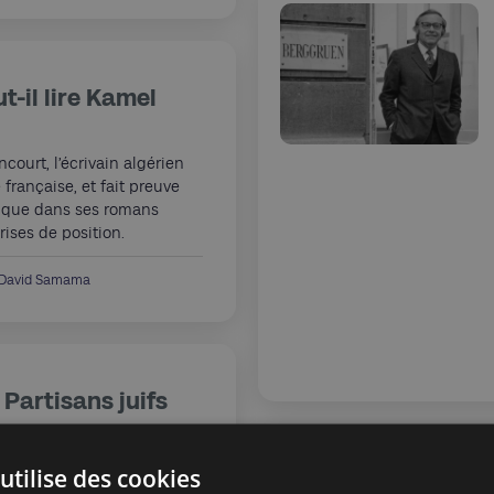
t-il lire Kamel
court, l’écrivain algérien
française, et fait preuve
tique dans ses romans
ises de position.
-David Samama
 Partisans juifs
acontent leur
re les nazis
utilise des cookies