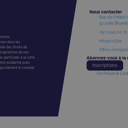
Nous contacter​
Rue de l'Hôtel
52 1060 Bruxel
+32 2 543 02 70
pinions
info@cclj.be
ines dans les
elle des Droits de
Offres d'emploi
 programme de nos
, participer à la lutte
Abonnez-vous à la 
otre solidarité avec
Inscriptions
 qui mènent le combat
Vie Privée & Coo