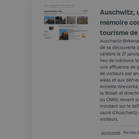
Auschwitz, u
mémoire con
tourisme de
Auschwitz-Birkenau
de sa découverte p
célébré le 27 janvi
lieu de mémoire le 
une affluence de p
de visiteurs par an
aléas et aux dériv
Annette Wieviorka,
la Shoah et direct
au CNRS, revient s
insistant sur le déf
sacré d’Auschwitz
visiteurs.
Nicolas 
20/01/2025