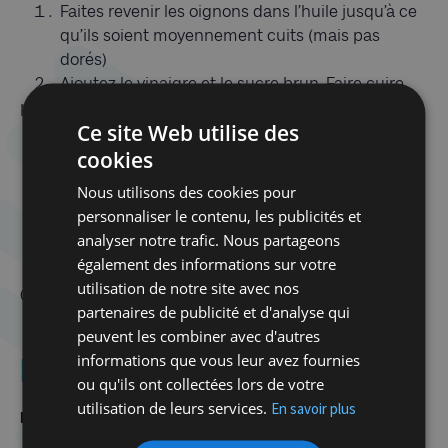
Faites revenir les oignons dans l’huile jusqu’à ce
qu’ils soient moyennement cuits (mais pas
dorés)
Ajoutez le vinaigre et le sucre brun. Faire cuire
pendant 5 minutes à feu moyen.
Ce site Web utilise des
Ajoutez les pommes, le sel, le poivre, le
cookies
gingembre, le bâton de cannelle et mélangez.
Nous utilisons des cookies pour
Baissez le feu et laissez cuire à peu près 15
personnaliser le contenu, les publicités et
minutes, jusqu’à ce que les pommes deviennent
analyser notre trafic. Nous partageons
tendres.
également des informations sur votre
Ôtez le bâton de cannelle et mixez le tout.
utilisation de notre site avec nos
Conservez pendant 3 jours au frigo dans un pot à
partenaires de publicité et d'analyse qui
joint, avant la cuisson des latkes.
peuvent les combiner avec d'autres
informations que vous leur avez fournies
Latkes
ou qu'ils ont collectées lors de votre
utilisation de leurs services.
En savoir plus
Ingrédients pour 3 à 4 personnes