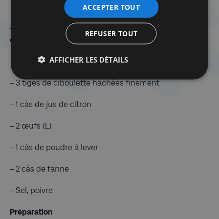
ACCEPTER TOUT
– Huile neutre
– 700 gr de pommes de terre fermes lavées et
REFUSER TOUT
épluchées
AFFICHER LES DÉTAILS
– 1 gros oignon haché
– 3 tiges de ciboulette hachées finement
– 1 càs de jus de citron
– 2 œufs (L)
– 1 càs de poudre à lever
– 2 càs de farine
– Sel, poivre
Préparation