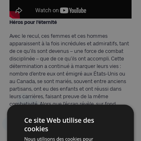
Héros pour l’éternité
Avec le recul, ces femmes et ces hommes
apparaissent à la fois incrédules et admiratifs, tant
de ce qu’ils sont devenus – une force de combat
disciplinée – que de ce qu’ils ont accompli. Cette
détermination a continué à marquer leurs vies :
nombre d’entre eux ont émigré aux États-Unis ou
au Canada, se sont mariés, souvent entre anciens
partisans, ont eu des enfants et ont réussi dans
leurs carrières, faisant preuve de la même
combativité. Alors que l’écran révèle, sur fond
d’intérieurs bourgeois, des visages dignes et
Ce site Web utilise des
avenants – aux regards perçants, sourires traversés
du souvenir de l’audace et mentons contenus par
cookies
l’émotion, les voix posées racontent, le passé avant
Nous utilisons des cookies pour