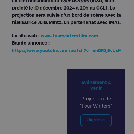
Le film documentaire
Four Winters
(1h30) sera
projeté le 10 décembre 2024 à 20h au CCLJ. La
projection sera suivie d’un bord de scène avec la
réalisatrice Julia Mintz. En partenariat avec IMAJ.
www.fourwintersfilm.com
Le site web :
Bande annonce :
https://www.youtube.com/watch?v=hmDR3j5vUsM
Evénement à
venir
Projection de
“Four Winters”
Cliquer ici