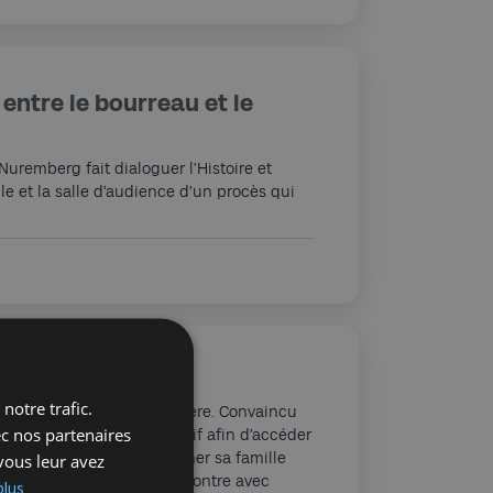
entre le bourreau et le
, Nuremberg fait dialoguer l’Histoire et
lule et la salle d’audience d’un procès qui
notre trafic.
 famille vivent dans la misère. Convaincu
ec nos partenaires
x, il se fait passer pour Juif afin d’accéder
n révélations, il va entrainer sa famille
vous leur avez
struira ses préjugés. Rencontre avec
plus