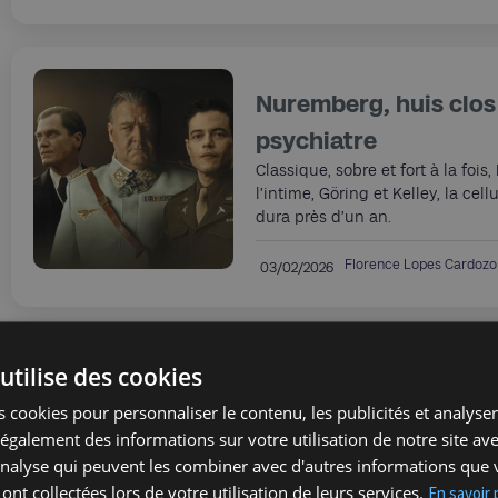
Nuremberg, huis clos 
psychiatre
Classique, sobre et fort à la fois
l’intime, Göring et Kelley, la cel
dura près d’un an.
Florence Lopes Cardozo
03/02/2026
utilise des cookies
La Bonne étoile
 cookies pour personnaliser le contenu, les publicités et analyser 
France 1940, Jean Chevalin et sa
galement des informations sur votre utilisation de notre site av
que « certains » s’en sortent mieu
à la zone libre. De malentendus e
'analyse qui peuvent les combiner avec d'autres informations que 
dans ce grand périple qui décon
 ont collectées lors de votre utilisation de leurs services.
En savoir 