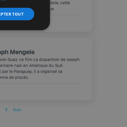
eur et acteur de La Bonne étoile, cette
ciselés, plus que bienvenue.
EPTER TOUT
seph Mengele
er Guez, ce film La disparition de Joseph
ionnaire nazi en Amérique du Sud.
 par le Paraguay, il a organisé sa
orme de procès.
9
Suiv.