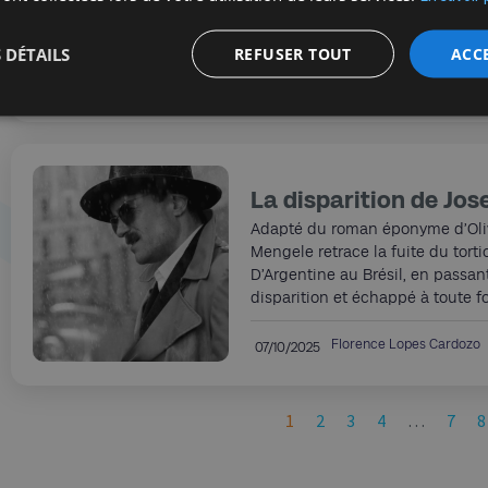
Pascal Elbé, scénariste, réalisat
comédie tragique aux dialogues 
 DÉTAILS
REFUSER TOUT
ACC
Florence Lopes Cardozo
04/11/2025
La disparition de Jo
Adapté du roman éponyme d’Olivi
Mengele retrace la fuite du tort
D’Argentine au Brésil, en passant
disparition et échappé à toute f
Florence Lopes Cardozo
07/10/2025
1
2
3
4
…
7
8