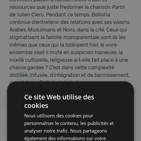
ressources que juste fredonner la chanson
Partir
de Julien Clerc. Pendant ce temps, Bellisha
continue d’entretenir des relations avec ses voisins,
Arabes, Musulmans et Noirs, dans la cité. Ceux qui
stigmatisent la famille monoparentale sont-ils les
mêmes que ceux qui la toléraient hier, le vivre-
ensemble s’est-il muté en suspicion haineuse, la
mixité culturelle, religieuse a-t-elle fait place à une
chasse gardée ? C’est dans cette complexité
distillée, infusée, d’intégration et de bannissement,
que slalome Bellisha le baladin.
Ce site Web utilise des
S’il semble dériver comme un funambule, le jeune
cookies
homme, plus subtil qu’on ne l’imagine, s’attache à
masquer ces nouvelles réalités à Giselle. Tout
Nous utilisons des cookies pour
comme Alex, dans le film
Good bye Lenin!
de
personnaliser le contenu, les publicités et
Wolfgang Becker, cachait par tous les moyens la
analyser notre trafic. Nous partageons
chute du mur de Berlin à sa mère sortie quelques
également des informations sur votre