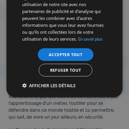
mois plus tard du coma, Bellisha joue lui aussi le
utilisation de notre site avec nos
rôle d’écran ou de filtre extérieur/intérieur.
partenaires de publicité et d'analyse qui
peuvent les combiner avec d'autres
Comédie tragique ou tragédie comique, ce long
informations que vous leur avez fournies
métrage du talentueux Noé Debré, scénariste par
ou qu'ils ont collectées lors de votre
ailleurs aguerri, est un film où l’on rit beaucoup.
utilisation de leurs services.
En savoir plus
Malgré ses thèmes qui traitent d’antisémitisme, de
départ et d’inertie, d’amour, d’humour, de mal-être
ACCEPTER TOUT
et de tristesse, on se laisse séduire par la légèreté
habile de Bellisha/Michael Zindel, aux facettes de
Charlie Chaplin, Vincent Lacoste, Pierre Richard ou
REFUSER TOUT
Roberto Benigni. À ses côtés, Giselle/Agnès Jaoui
incarne aussi un beau rôle de mère sépharade,
AFFICHER LES DÉTAILS
affaiblie et préoccupée par l’avenir de son fils,
souhaitant, ici par des cours de self-défense, là par
l’apprentissage d’un métier, l’outiller pour se
défendre dans ce monde hostile et lui permettre,
qui sait, de vivre un jour ailleurs, en sécurité.