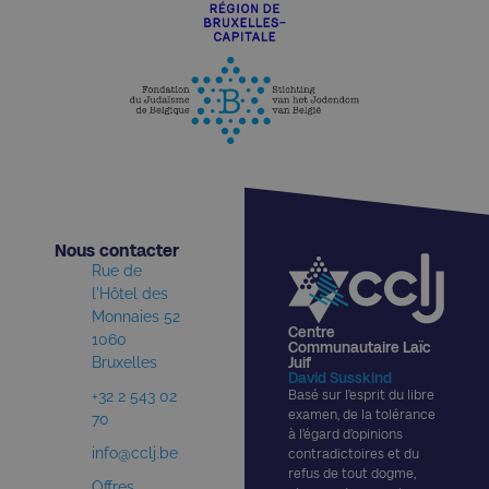
Nous contacter​
Rue de
l'Hôtel des
Monnaies 52
Centre
1060
Communautaire Laïc
Bruxelles
Juif
David Susskind
+32 2 543 02
Basé sur l’esprit du libre
examen, de la tolérance
70
à l’égard d’opinions
info@cclj.be
contradictoires et du
refus de tout dogme,
Offres