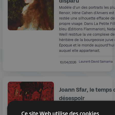
disparu
Modèle d’un des portraits les pl
Renoir, Irène Cahen d’Anvers es
restée une silhouette effacée de
propre visage. Dans La Petite Fi
bleu (Éditions Flammarion), Nata
Weill restitue la vie complexe de
héritière de la bourgeoisie juive 
Époque et le monde aujourd’hui
auquel elle appartenait.
Laurent-David Samama
10/04/2026
Joann Sfar, le temps 
désespoir
Avec Terre de sang. Le temps du
(Éditions Les Arènes), Joann Sfar
Ce site Web utilise des cookies