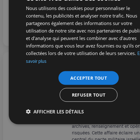
trilogie commencée après le 7 o
Nous utilisons des cookies pour personnaliser le
avec Nous vivrons (2024), puis Q
Juifs ? (2025). Une BD reportage
contenu, les publicités et analyser notre trafic. Nous
parole à ceux qui vivent au cœur
partageons également des informations sur votre
utilisation de notre site avec nos partenaires de publi
Roland Baumann
10/04/2026
et d'analyse qui peuvent les combiner avec d'autres
informations que vous leur avez fournies ou qu'ils o
collectées lors de votre utilisation de leurs services.
E
savoir plus
Ron Arad : jusqu’où a
ACCEPTER TOUT
ramener les siens ?
Quarante ans après la dispariti
Arad, une opération clandestine
REFUSER TOUT
ravive une préoccupation constan
retrouver ses soldats, vivants ou
AFFICHER LES DÉTAILS
L’affaire Arad en est l’emblème. 
change rien, les recherches cont
archives, renseignement et opér
risquées. Cette affaire éclaire 
central du pacte militaire israéli