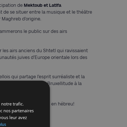
cipation de
Mektoub et Latifa
t de se situer entre la musique et le théâtre
ur Maghreb d’origine.
lammerons le public sur des airs
 les airs anciens du Shtetl qui ravissaient
nautés juives d’Europe orientale lors des
ellois qui partage l’esprit surréaliste et la
chez nous! Enfin de la Bruxellitude à la
notre trafic.
n Belgique et qui chante en hébreu!
ec nos partenaires
vous leur avez
ous inscrire
plus