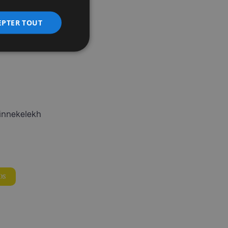
EPTER TOUT
Zinnekelekh
os