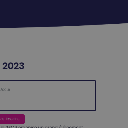
s 2023
 Uccle
ous inscrire
ive (MCJ) organise un grand évènement