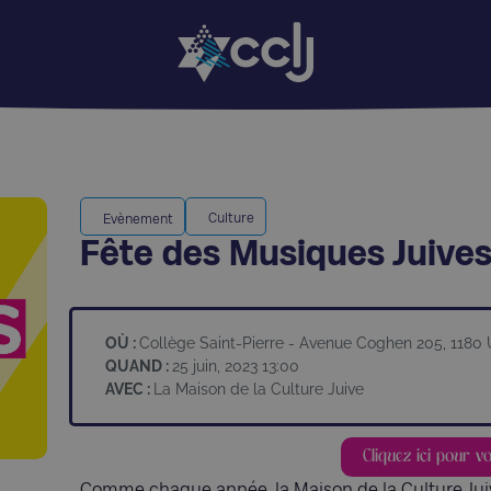
Culture
Evènement
Fête des Musiques Juive
OÙ :
Collège Saint-Pierre - Avenue Coghen 205, 1180
QUAND :
25 juin, 2023 13:00
AVEC :
La Maison de la Culture Juive
Cliquez ici pour v
Comme chaque année, la Maison de la Culture Ju