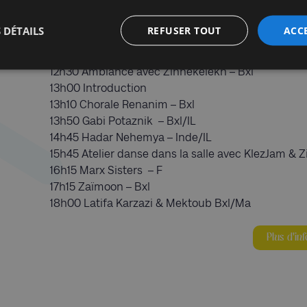
 DÉTAILS
REFUSER TOUT
ACC
PROGRAMME
12h00 Ouverture des portes
12h30 Ambiance avec Zinnekelekh – Bxl
13h00 Introduction
13h10 Chorale Renanim – Bxl
13h50 Gabi Potaznik – Bxl/IL
14h45 Hadar Nehemya – Inde/IL
15h45 Atelier danse dans la salle avec KlezJam & 
16h15 Marx Sisters – F
17h15 Zaïmoon – Bxl
18h00 Latifa Karzazi & Mektoub Bxl/Ma
Plus d'inf