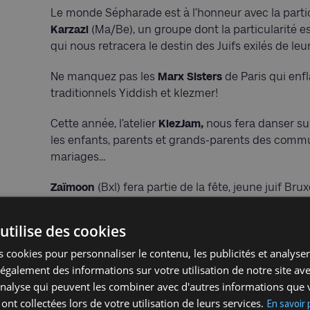
Le monde Sépharade est à l’honneur avec la parti
Karzazi
(Ma/Be), un groupe dont la particularité es
qui nous retracera le destin des Juifs exilés de le
Ne manquez pas les
Marx Sisters
de Paris qui enf
traditionnels Yiddish et klezmer!
Cette année, l’atelier
KlezJam,
nous fera danser sur
les enfants, parents et grands-parents des commu
mariages…
Zaïmoon
(Bxl) fera partie de la fête, jeune juif Brux
musique d’inspiration juive bruxelloise. Du vrai de 
juive…
utilise des cookies
 cookies pour personnaliser le contenu, les publicités et analyser 
Nous aurons aussi,
Gabriel Potaznik
, crooner né e
galement des informations sur votre utilisation de notre site av
Entrée gratuite mais inscription obligatoire !
'analyse qui peuvent les combiner avec d'autres informations que 
Cliquez ici pour v
 ont collectées lors de votre utilisation de leurs services.
En savoir 