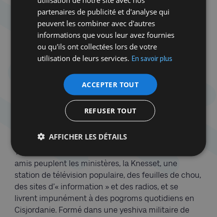
ne sont pas qu’un ajout indispensable à une
partenaires de publicité et d'analyse qui
coalition autrement introuvable ; la manœuvre a
peuvent les combiner avec d'autres
contaminé l’ensemble du camp supposément
informations que vous leur avez fournies
« national ». Le Likoud, parti plébéien autrefois
ou qu'ils ont collectées lors de votre
séculier, s’est mué en un ramassis d’extrême droite
utilisation de leurs services.
En savoir plus
religieuse, désormais indistinguable de ses
partenaires. Une ligne droite mène de l’assassinat
ACCEPTER TOUT
de Rabin à la prise de pouvoir par les fascistes, puis
au coup d’État judiciaire qui a jeté une année
durant les Israéliens dans les rues, puis au 7-
REFUSER TOUT
Octobre et à la transformation d’une guerre juste
en une interminable tuerie.
AFFICHER LES DÉTAILS
Yigal Amir peut se féliciter du travail accompli. Ses
amis peuplent les ministères, la Knesset, une
station de télévision populaire, des feuilles de chou,
des sites d’« information » et des radios, et se
livrent impunément à des pogroms quotidiens en
Cisjordanie. Formé dans une yeshiva militaire de