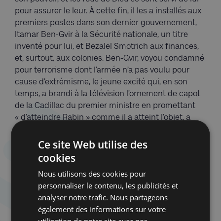
pour assurer le leur. À cette fin, il les a installés aux
premiers postes dans son dernier gouvernement,
Itamar Ben-Gvir à la Sécurité nationale, un titre
inventé pour lui, et Bezalel Smotrich aux finances,
et, surtout, aux colonies. Ben-Gvir, voyou condamné
pour terrorisme dont l’armée n’a pas voulu pour
cause d’extrémisme, le jeune excité qui, en son
temps, a brandi à la télévision l’ornement de capot
de la Cadillac du premier ministre en promettant
« d’atteindre Rabin » comme il a atteint l’objet, a
aussitôt transformé la police en une milice à sa
botte. Smotrich, partisan déclaré de l’expulsion des
Ce site Web utilise des
Palestiniens, s’est vu investir de l’autorité suprême
cookies
sur les Territoires. De tous les péchés de
Nous utilisons des cookies pour
Netanyahou, aller chercher les kahanistes et les
personnaliser le contenu, les publicités et
messianiques dans les marches folles de la
analyser notre trafic. Nous partageons
politique israélienne et les propulser au cœur du
également des informations sur votre
pouvoir, restera comme l’un des pires. Ces gens-là
utilisation de notre site avec nos