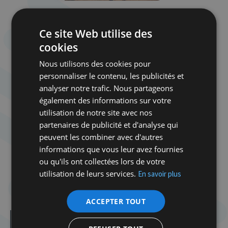
Dans ce récit sensible sur la mémoire Michel
Judkiewicz explore les traces laissées par la
Ce site Web utilise des
Shoah, l’exil et le déracinement sur plusieurs
cookies
générations. Entre deuil, silence et
Nous utilisons des cookies pour
reconstruction, le livre montre comment les
personnaliser le contenu, les publicités et
souvenirs, même tus, façonnent les identités et
analyser notre trafic. Nous partageons
les regards sur le monde, nous rappelant
également des informations sur votre
l’importance des racines et de la mémoire dans
utilisation de notre site avec nos
un présent pressé d’oublier.
partenaires de publicité et d'analyse qui
peuvent les combiner avec d'autres
informations que vous leur avez fournies
La rencontre sera animée par le journaliste, vice-
ou qu'ils ont collectées lors de votre
président du Centre d’Action Laïque et de la
utilisation de leurs services.
En savoir plus
Fondation Henri La Fontaine : Eddy Caekelberghs,
auteur de la préface.
ACCEPTER TOUT
Dans la même catégorie d'article :