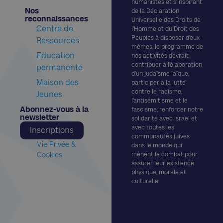
humanistes et s’inspirant
Nos
de la Déclaration
reconnaissances​
Universelle des Droits de
Centre de
l’Homme et du Droit des
Peuples à disposer d’eux-
Ressources
mêmes, le programme de
Education
nos activités devrait
contribuer à l’élaboration
permanente
d’un judaïsme laïque,
Maison des
participer à la lutte
contre le racisme,
Jeunes
l’antisémitisme et le
Abonnez-vous à la
fascisme, renforcer notre
newsletter​
solidarité avec Israël et
avec toutes les
Inscriptions
communautés juives
Vie Privée &
dans le monde qui
Cookies
mènent le combat pour
assurer leur existence
physique, morale et
culturelle.