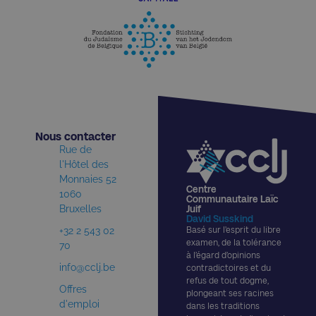
Nous contacter​
Rue de
l'Hôtel des
Monnaies 52
Centre
1060
Communautaire Laïc
Bruxelles
Juif
David Susskind
+32 2 543 02
Basé sur l’esprit du libre
examen, de la tolérance
70
à l’égard d’opinions
info@cclj.be
contradictoires et du
refus de tout dogme,
Offres
plongeant ses racines
d'emploi
dans les traditions