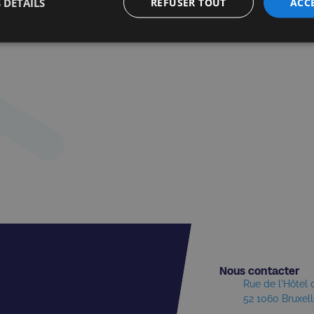
 DÉTAILS
REFUSER TOUT
ACC
Nous contacter​
Rue de l'Hôtel
52 1060 Bruxel