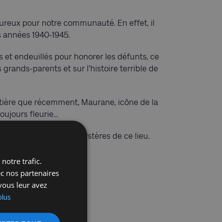
ureux pour notre communauté. En effet, il
es années 1940-1945.
es et endeuillés pour honorer les défunts, ce
grands-parents et sur l’histoire terrible de
imetière que récemment, Maurane, icône de la
oujours fleurie…
es particularités et mystères de ce lieu.
notre trafic.
 0493 454 585
ec nos partenaires
vous leur avez
plus