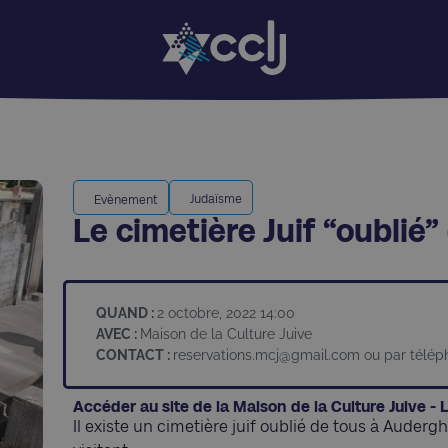
Judaïsme
Evènement
Le cimetière Juif “oubli
QUAND :
2 octobre, 2022 14:00
AVEC :
Maison de la Culture Juive
CONTACT :
reservations.mcj@gmail.com
ou par télép
Accéder au site de la Maison de la Culture Juive -
Il existe un cimetière juif oublié de tous à Auder