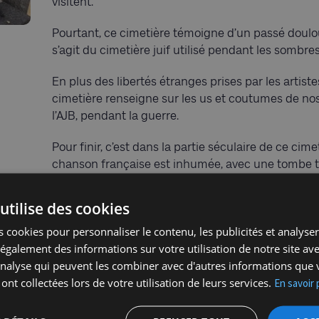
visitent.
Pourtant, ce cimetière témoigne d’un passé doulo
s’agit du cimetière juif utilisé pendant les sombr
En plus des libertés étranges prises par les artist
cimetière renseigne sur les us et coutumes de nos 
l’AJB, pendant la guerre.
Pour finir, c’est dans la partie séculaire de ce c
chanson française est inhumée, avec une tombe t
Notre guide Ben David vous dévoilera les nombreus
utilise des cookies
Informations et inscription
 cookies pour personnaliser le contenu, les publicités et analyser 
reservations.mcj@gmail.com
ou par téléphone au
galement des informations sur votre utilisation de notre site av
'analyse qui peuvent les combiner avec d'autres informations que 
 ont collectées lors de votre utilisation de leurs services.
En savoir 