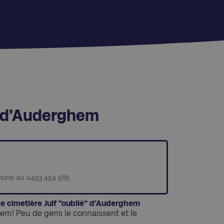
é” d’Auderghem
hone au 0493 454 585
 Le cimetière Juif “oublié” d’Auderghem
ghem! Peu de gens le connaissent et le