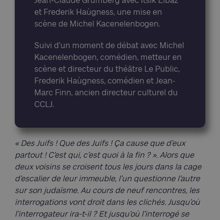
Jean-Claude Grumberg avec Itsik Elbaz
et Frederik Haùgness, une mise en
scène de Michel Kacenelenbogen.
Suivi d’un moment de débat avec Michel
Kacenelenbogen, comédien, metteur en
scène et directeur du théâtre Le Public,
Frederik Haùgness, comédien et Jean-
Marc Finn, ancien directeur culturel du
CCLJ.
« Des Juifs ! Que des Juifs ! Ça cause que d’eux
partout ! C’est qui, c’est quoi à la fin ? ». Alors que
deux voisins se croisent tous les jours dans la cage
d’escalier de leur immeuble, l’un questionne l’autre
sur son judaïsme. Au cours de neuf rencontres, les
interrogations vont droit dans les clichés. Jusqu’où
l’interrogateur ira-t-il ? Et jusqu’où l’interrogé se