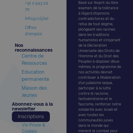
+32 2 543 02
Basé sur l’esprit du libre
examen, de la tolérance
70
à l’égard d’opinions
info@cclj.be
contradictoires et du
refus de tout dogme,
Offres
plongeant ses racines
d'emploi
dans les traditions
humanistes et s’inspirant
Nos
de la Déclaration
reconnaissances​
Universelle des Droits de
Centre de
l’Homme et du Droit des
Peuples à disposer d’eux-
Ressources
mêmes, le programme de
Education
nos activités devrait
contribuer à l’élaboration
permanente
d’un judaïsme laïque,
Maison des
participer à la lutte
contre le racisme,
Jeunes
l’antisémitisme et le
Abonnez-vous à la
fascisme, renforcer notre
newsletter​
solidarité avec Israël et
avec toutes les
Inscriptions
communautés juives
Vie Privée &
dans le monde qui
Cookies
mènent le combat pour