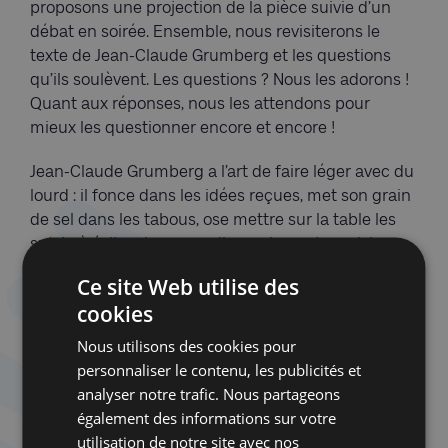
proposons une projection de la pièce suivie d’un
débat en soirée. Ensemble, nous revisiterons le
texte de Jean-Claude Grumberg et les questions
qu’ils soulèvent. Les questions ? Nous les adorons !
Quant aux réponses, nous les attendons pour
mieux les questionner encore et encore !
Jean-Claude Grumberg a l’art de faire léger avec du
lourd : il fonce dans les idées reçues, met son grain
de sel dans les tabous, ose mettre sur la table les
sujets à éviter dans une discussion entre voisins, …
servi par des acteurs fantastiques, son texte est
Ce site Web utilise des
désopilant et audacieux. Résultat ? Juif ou pas, on
cookies
rit de nos étiquetages, faciles et superficiels, de
notre ignorance, de nos réactions, on rit d’un peu
Nous utilisons des cookies pour
de nous et d’un peu de tout, on rit jaune, peut-être,
personnaliser le contenu, les publicités et
mais on rit … puis on remet le débat sur le tapis!
analyser notre trafic. Nous partageons
également des informations sur votre
À mettre entre toutes les mains, urgemment !
utilisation de notre site avec nos