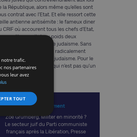
e la République, alors même qu’elles sont
us contrat avec l’Etat. Et elle ressort cette
eille antienne antisémite : le fameux diner
u CRIF où accourent tous les chefs d’Etat,
igne qu’il y aurait deux poids deux
esures entre l’islam et le judaïsme. Sans
ompter le djihad, qui est radicalement
tranger, qu’on sache, au judaïsme. Pour le
notre trafic.
oup, une vraie menace, qui n’est pas qu’un
ec nos partenaires
antasme occidental.
vous leur avez
plus
EPTER TOUT
A lire également
Zoé Grumberg, Militer en minorité ?
Le secteur juif du Parti communiste
français après la Libération, Presse