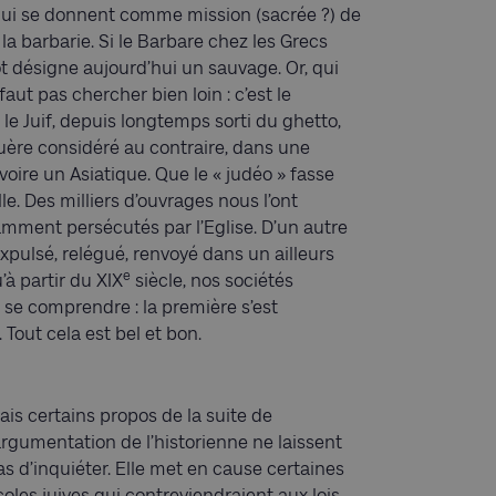
qui se donnent comme mission (sacrée ?) de
 la barbarie. Si le Barbare chez les Grecs
ot désigne aujourd’hui un sauvage. Or, qui
 faut pas chercher bien loin : c’est le
le Juif, depuis longtemps sorti du ghetto,
uère considéré au contraire, dans une
voire un Asiatique. Que le « judéo » fasse
e. Des milliers d’ouvrages nous l’ont
tamment persécutés par l’Eglise. D’un autre
expulsé, relégué, renvoyé dans un ailleurs
e
’à partir du XIX
siècle, nos sociétés
 se comprendre : la première s’est
. Tout cela est bel et bon.
ais certains propos de la suite de
’argumentation de l’historienne ne laissent
as d’inquiéter. Elle met en cause certaines
coles juives qui contreviendraient aux lois