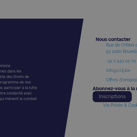
Nous contacter​
Rue de l'Hôtel
52 1060 Bruxel
+32 2 543 02 70
pinions
info@cclj.be
ines dans les
elle des Droits de
Offres d'emploi
 programme de nos
, participer à la lutte
Abonnez-vous à la 
otre solidarité avec
Inscriptions
 qui mènent le combat
Vie Privée & Coo