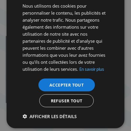
Inscriptions
Nous utilisons des cookies pour
PAF : membres 10 Euros – non-membres 12 Euros
personnaliser le contenu, les publicités et
Réservations obligatoires :
analyser notre trafic. Nous partageons
reservation.mcj@gmail.com
également des informations sur votre
utilisation de notre site avec nos
partenaires de publicité et d'analyse qui
Dans la même catégorie d'article :
peuvent les combiner avec d'autres
Dibook | Les élections en Israël
informations que vous leur avez fournies
Spirou dans la tourmente de la Shoah
ou qu'ils ont collectées lors de votre
Atelier Tenou’a avec Delphine Horvilleur
utilisation de leurs services.
En savoir plus
Atelier Tenou’a avec Delphine Horvilleur
ACCEPTER TOUT
Cabaret Milmoul
Rosh Hashana
REFUSER TOUT
AFFICHER LES DÉTAILS