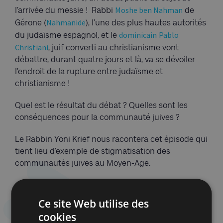
Moshe ben Nahman
l’arrivée du messie ! Rabbi
de
Nahmanide
Gérone (
), l’une des plus hautes autorités
dominicain
Pablo
du judaïsme espagnol, et le
Christiani
, juif converti au christianisme vont
débattre, durant quatre jours et là, va se dévoiler
l’endroit de la rupture entre judaïsme et
christianisme !
Quel est le résultat du débat ? Quelles sont les
conséquences pour la communauté juives ?
Le Rabbin Yoni Krief nous racontera cet épisode qui
tient lieu d’exemple de stigmatisation des
communautés juives au Moyen-Age.
Le Rabbin Yoni Krief, officie à la Synagogue
Séfarade, le Foyer Sef, il est porteur d’un master en
Ce site Web utilise des
hébreu, histoire et doctorat en droit public
cookies