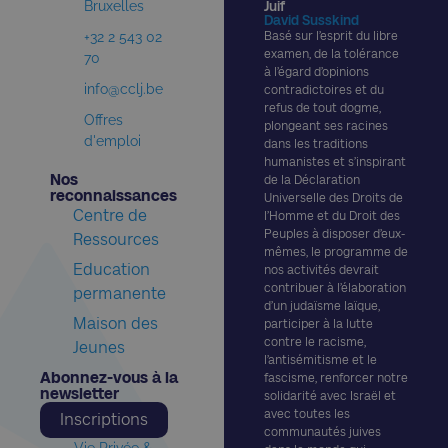
Bruxelles
Juif
David Susskind
+32 2 543 02
Basé sur l’esprit du libre
examen, de la tolérance
70
à l’égard d’opinions
info@cclj.be
contradictoires et du
refus de tout dogme,
Offres
plongeant ses racines
d'emploi
dans les traditions
humanistes et s’inspirant
Nos
de la Déclaration
reconnaissances​
Universelle des Droits de
Centre de
l’Homme et du Droit des
Peuples à disposer d’eux-
Ressources
mêmes, le programme de
Education
nos activités devrait
contribuer à l’élaboration
permanente
d’un judaïsme laïque,
Maison des
participer à la lutte
contre le racisme,
Jeunes
l’antisémitisme et le
Abonnez-vous à la
fascisme, renforcer notre
newsletter​
solidarité avec Israël et
avec toutes les
Inscriptions
communautés juives
Vie Privée &