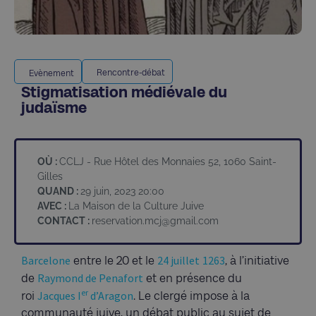
Rencontre-débat
Evènement
Stigmatisation médiévale du
judaïsme
OÙ :
CCLJ - Rue Hôtel des Monnaies 52, 1060 Saint-
Gilles
QUAND :
29 juin, 2023 20:00
AVEC :
La Maison de la Culture Juive
CONTACT :
reservation.mcj@gmail.com
Barcelone
24 juillet
1263
entre le 20 et le
, à l’initiative
Raymond de Penafort
de
et en présence du
er
Jacques I
d’Aragon
roi
. Le clergé impose à la
communauté juive, un débat public au sujet de