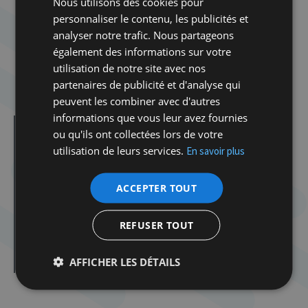
Nous utilisons des cookies pour
ATTENTION
: A payer
anticipativement
par
personnaliser le contenu, les publicités et
versement bancaire sur le compte de la Maison de
analyser notre trafic. Nous partageons
la Culture Juive
également des informations sur votre
IBAN : BE20 7320 6480 6256
utilisation de notre site avec nos
partenaires de publicité et d'analyse qui
Communication: Woluwé et les enfants déportés
peuvent les combiner avec d'autres
informations que vous leur avez fournies
ou qu'ils ont collectées lors de votre
Dans la même catégorie d'article :
Dibook | Les élections en Israël
utilisation de leurs services.
En savoir plus
Spirou dans la tourmente de la Shoah
ACCEPTER TOUT
Atelier Tenou’a avec Delphine Horvilleur
Atelier Tenou’a avec Delphine Horvilleur
REFUSER TOUT
Cabaret Milmoul
Rosh Hashana
AFFICHER LES DÉTAILS