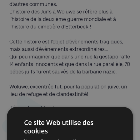
d’autres communes.
L’histoire des Juifs à Woluwe se réfère plus à
l’histoire de la deuxième guerre mondiale et à
l’histoire du cimetière d’Etterbeek !
Cette histoire est l’objet d’évènements tragiques,
mais aussi d’évènements extraordinaires…
Qui peu imaginer que dans une rue la gestapo rafle
14 enfants innocents et que dans la rue parallèle, 70
bébés juifs furent sauvés de la barbarie nazie.
Woluwe, excentrée fut, pour la population juive, un
lieu de refuge et de clandestinité!
Réservation obligatoire
sur :
reservations.mcj@gmail.com
Ce site Web utilise des
cookies
PAF : Membres : 10 euros, non-membres : 12 euros