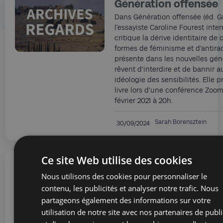
Génération offensée
Dans Génération offensée (éd. Gr
l’essayiste Caroline Fourest inter
critique la dérive identitaire de 
formes de féminisme et d’antira
présente dans les nouvelles gén
rêvent d’interdire et de bannir 
idéologie des sensibilités. Elle 
livre lors d’une conférence Zoom
février 2021 à 20h.
Sarah Borensztein
30/09/2024
Ce site Web utilise des cookies
La solitude est mère 
Nous utilisons des cookies pour personnaliser le
contenu, les publicités et analyser notre trafic. Nous
l'inquiétude
partageons également des informations sur votre
Dans un entretien que Jean-Pierr
utilisation de notre site avec nos partenaires de publi
accordé à la télévision suisse en