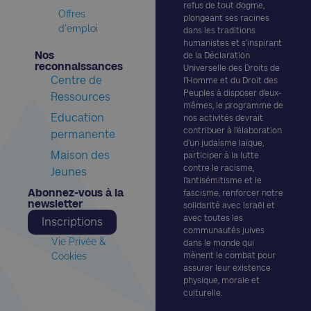
refus de tout dogme,
Offres
plongeant ses racines
d'emploi
dans les traditions
humanistes et s’inspirant
Nos
de la Déclaration
reconnaissances​
Universelle des Droits de
Centre de
l’Homme et du Droit des
Peuples à disposer d’eux-
Ressources
mêmes, le programme de
Education
nos activités devrait
contribuer à l’élaboration
permanente
d’un judaïsme laïque,
Maison des
participer à la lutte
contre le racisme,
Jeunes
l’antisémitisme et le
Abonnez-vous à la
fascisme, renforcer notre
newsletter​
solidarité avec Israël et
avec toutes les
Inscriptions
communautés juives
Vie Privée &
dans le monde qui
Cookies
mènent le combat pour
assurer leur existence
physique, morale et
culturelle.