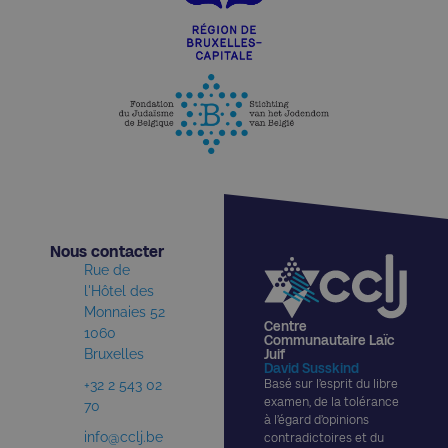
Nous contacter​
Rue de
l'Hôtel des
Monnaies 52
Centre
1060
Communautaire Laïc
Bruxelles
Juif
David Susskind
+32 2 543 02
Basé sur l’esprit du libre
examen, de la tolérance
70
à l’égard d’opinions
info@cclj.be
contradictoires et du