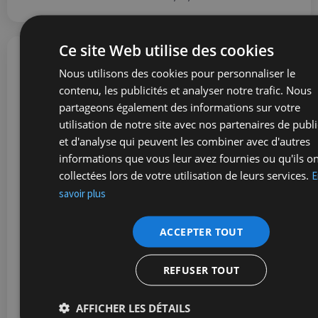
Ce site Web utilise des cookies
Pornographie et perv
Nous utilisons des cookies pour personnaliser le
contenu, les publicités et analyser notre trafic. Nous
mémorielle
partageons également des informations sur votre
Il y a trois mois, Regards révélait
utilisation de notre site avec nos partenaires de publi
d’un « monument de la liberté »
et d'analyse qui peuvent les combiner avec d'autres
septembre 2018 en hommage à 1
informations que vous leur avez fournies ou qu'ils o
combattants SS lettons détenus
collectées lors de votre utilisation de leurs services.
E
de prisonniers du Vloethemveld 
commune de Zedelgem. Il a fallu
savoir plus
Match fasse ensuite paraître tro
de Michel Bouffioux consacrés à
ACCEPTER TOUT
pornographie mémorielle pour qu’
commencement de débat en Fla
presque trois ans après l’inaugu
REFUSER TOUT
monument !
AFFICHER LES DÉTAILS
Nicolas Zomersztajn
27/09/2024