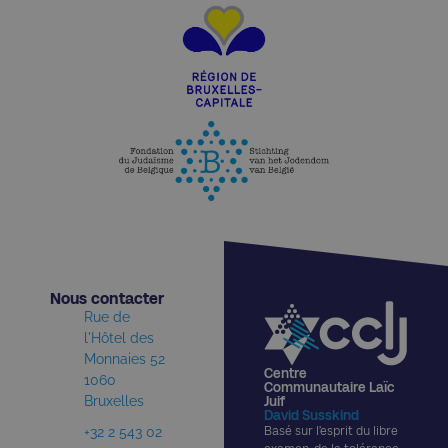
Nous contacter​
Rue de
l'Hôtel des
Monnaies 52
Centre
1060
Communautaire Laïc
Bruxelles
Juif
David Susskind
+32 2 543 02
Basé sur l’esprit du libre