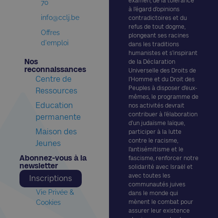
examen, de la tolérance
70
à l’égard d’opinions
info@cclj.be
contradictoires et du
refus de tout dogme,
Offres
plongeant ses racines
d'emploi
dans les traditions
humanistes et s’inspirant
Nos
de la Déclaration
reconnaissances​
Universelle des Droits de
Centre de
l’Homme et du Droit des
Peuples à disposer d’eux-
Ressources
mêmes, le programme de
Education
nos activités devrait
contribuer à l’élaboration
permanente
d’un judaïsme laïque,
Maison des
participer à la lutte
contre le racisme,
Jeunes
l’antisémitisme et le
Abonnez-vous à la
fascisme, renforcer notre
newsletter​
solidarité avec Israël et
avec toutes les
Inscriptions
communautés juives
Vie Privée &
dans le monde qui
Cookies
mènent le combat pour
assurer leur existence