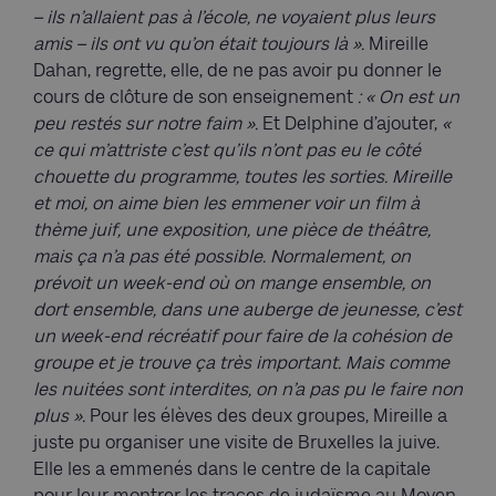
– ils n’allaient pas à l’école, ne voyaient plus leurs
amis – ils ont vu qu’on était toujours là ».
Mireille
Dahan, regrette, elle, de ne pas avoir pu donner le
cours de clôture de son enseignement
: « On est un
peu restés sur notre faim ».
Et Delphine d’ajouter,
«
ce qui m’attriste c’est qu’ils n’ont pas eu le côté
chouette du programme, toutes les sorties. Mireille
et moi, on aime bien les emmener voir un film à
thème juif, une exposition, une pièce de théâtre,
mais ça n’a pas été possible. Normalement, on
prévoit un week-end où on mange ensemble, on
dort ensemble, dans une auberge de jeunesse, c’est
un week-end récréatif pour faire de la cohésion de
groupe et je trouve ça très important. Mais comme
les nuitées sont interdites, on n’a pas pu le faire non
plus ».
Pour les élèves des deux groupes, Mireille a
juste pu organiser une visite de Bruxelles la juive.
Elle les a emmenés dans le centre de la capitale
pour leur montrer les traces de judaïsme au Moyen