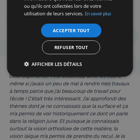
autant de personnes, mais vraiment je suis
ou qu'ils ont collectées lors de votre
émue. »
La maman de Léa, Anne, approuve. Issue
utilisation de leurs services.
En savoir plus
d’un couple mixte, où son papa est juif, mariée à un
Allemand, elle a pleinement adhéré à la façon de
ACCEPTER TOUT
faire du CCLJ, trouvant que c’était tout à fait en
adéquation avec son parcours et celui de sa fille
.
REFUSER TOUT
« On s’est parfaitement retrouvés dans les valeurs
du CCLJ »,
ajoute-t-elle.
AFFICHER LES DÉTAILS
David Schreiber, 13 ans, a lui aussi vécu une très
belle expérience.
« J’ai beaucoup aimé les cours,
même si j’avais un peu de mal à rendre mes travaux
à temps parce que j’ai beaucoup de travail pour
l’école ! C’était très intéressant. J’ai approfondi des
thèmes dont je ne connaissais que la surface et ça
m’a permis de voir historiquement ce dont on parle
dans la religion juive. Et puisque je connaissais
surtout la vision orthodoxe de cette matière, la
vision laïque m’a permis de prendre du recul. Je la