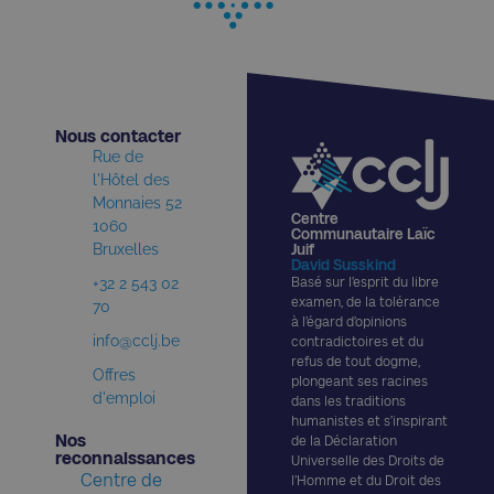
Nous contacter​
Rue de
l'Hôtel des
Monnaies 52
Centre
1060
Communautaire Laïc
Bruxelles
Juif
David Susskind
+32 2 543 02
Basé sur l’esprit du libre
examen, de la tolérance
70
à l’égard d’opinions
info@cclj.be
contradictoires et du
refus de tout dogme,
Offres
plongeant ses racines
d'emploi
dans les traditions
humanistes et s’inspirant
Nos
de la Déclaration
reconnaissances​
Universelle des Droits de
Centre de
l’Homme et du Droit des