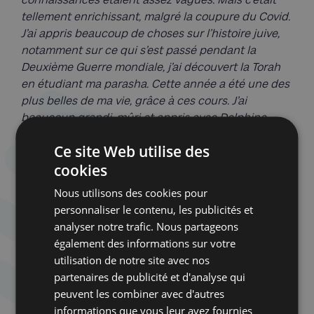
tellement enrichissant, malgré la coupure du Covid.
J’ai appris beaucoup de choses sur l’histoire juive,
notamment sur ce qui s’est passé pendant la
Deuxième Guerre mondiale, j’ai découvert la Torah
en étudiant ma parasha. Cette année a été une des
plus belles de ma vie, grâce à ces cours. J’ai
beaucoup grandi, mûri et appris avec Delphine,
Mireille et les autres élèves. J’ai rencontré de
Ce site Web utilise des
merveilleuses personnes, ça a renforcé un lien
cookies
qu’on gardera toujours. »
A quelques jours de la
cérémonie, nous lui demandons comment elle se
Nous utilisons des cookies pour
sent.
« C’est un sentiment très étrange. Je suis très
personnaliser le contenu, les publicités et
contente de pouvoir participer à cette cérémonie,
analyser notre trafic. Nous partageons
ça va clôturer cette année prolongée
également des informations sur votre
d’apprentissage. Et en même temps, je ressens un
utilisation de notre site avec nos
peu de nostalgie et de mélancolie parce que c’est
partenaires de publicité et d'analyse qui
quelque chose qui se termine. Il y a aussi un peu
peuvent les combiner avec d'autres
d’appréhension, de trac de devoir parler devant
informations que vous leur avez fournies