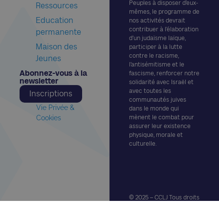
Peuples à disposer d’eux-
Ressources
mêmes, le programme de
Education
nos activités devrait
contribuer à l’élaboration
permanente
d’un judaïsme laïque,
Maison des
participer à la lutte
contre le racisme,
Jeunes
l’antisémitisme et le
Abonnez-vous à la
fascisme, renforcer notre
newsletter​
solidarité avec Israël et
avec toutes les
Inscriptions
communautés juives
Vie Privée &
dans le monde qui
Cookies
mènent le combat pour
assurer leur existence
physique, morale et
culturelle.
© 2025 – CCLJ Tous droits
réservés.