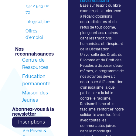
David Susskind
+32 2 543 02
Basé sur l’esprit du libre
examen, de la tolérance
70
à l’égard d’opinions
info@cclj.be
contradictoires et du
refus de tout dogme,
Offres
plongeant ses racines
d'emploi
dans les traditions
humanistes et s’inspirant
Nos
de la Déclaration
reconnaissances​
Universelle des Droits de
Centre de
l’Homme et du Droit des
Peuples à disposer d’eux-
Ressources
mêmes, le programme de
Education
nos activités devrait
contribuer à l’élaboration
permanente
d’un judaïsme laïque,
Maison des
participer à la lutte
contre le racisme,
Jeunes
l’antisémitisme et le
Abonnez-vous à la
fascisme, renforcer notre
newsletter​
solidarité avec Israël et
avec toutes les
Inscriptions
communautés juives
Vie Privée &
dans le monde qui