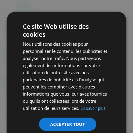
Ce site Web utilise des
cookies
Nous utilisons des cookies pour
personnaliser le contenu, les publicités et
analyser notre trafic. Nous partageons
également des informations sur votre
utilisation de notre site avec nos
partenaires de publicité et d'analyse qui
peuvent les combiner avec d'autres
informations que vous leur avez fournies
ou qu'ils ont collectées lors de votre
Ⓒ La haine je dis, Non !
utilisation de leurs services.
En savoir plus
Pour en savoir plus sur Kroiroupa
https://www.lahainejedisnon.be/jeu-kroiroupa
:
ACCEPTER TOUT