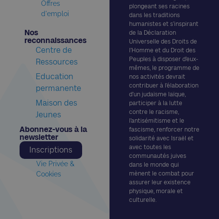
Offres
plongeant ses racines
d'emploi
dans les traditions
humanistes et s’inspirant
Nos
de la Déclaration
reconnaissances​
Universelle des Droits de
Centre de
l’Homme et du Droit des
Peuples à disposer d’eux-
Ressources
mêmes, le programme de
Education
nos activités devrait
contribuer à l’élaboration
permanente
d’un judaïsme laïque,
Maison des
participer à la lutte
contre le racisme,
Jeunes
l’antisémitisme et le
Abonnez-vous à la
fascisme, renforcer notre
newsletter​
solidarité avec Israël et
avec toutes les
Inscriptions
communautés juives
Vie Privée &
dans le monde qui
Cookies
mènent le combat pour
assurer leur existence
physique, morale et
culturelle.