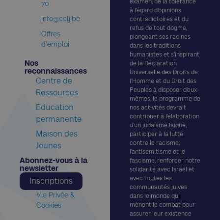
examen, de la tolérance
70
à l’égard d’opinions
info@cclj.be
contradictoires et du
refus de tout dogme,
Offres
plongeant ses racines
d'emploi
dans les traditions
humanistes et s’inspirant
Nos
de la Déclaration
reconnaissances​
Universelle des Droits de
Centre de
l’Homme et du Droit des
Peuples à disposer d’eux-
Ressources
mêmes, le programme de
Education
nos activités devrait
contribuer à l’élaboration
permanente
d’un judaïsme laïque,
Maison des
participer à la lutte
contre le racisme,
Jeunes
l’antisémitisme et le
Abonnez-vous à la
fascisme, renforcer notre
newsletter​
solidarité avec Israël et
avec toutes les
Inscriptions
communautés juives
Vie Privée &
dans le monde qui
Cookies
mènent le combat pour
assurer leur existence