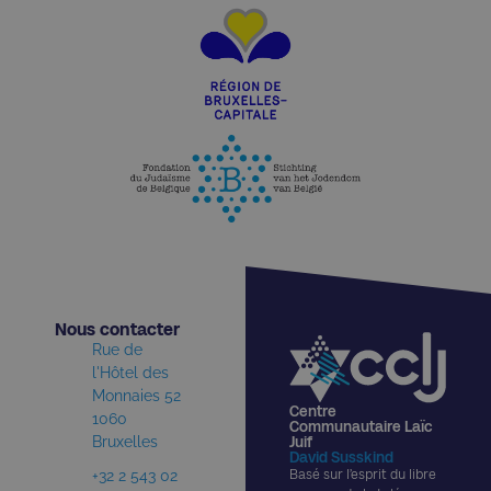
Nous contacter​
Rue de
l'Hôtel des
Monnaies 52
Centre
1060
Communautaire Laïc
Bruxelles
Juif
David Susskind
+32 2 543 02
Basé sur l’esprit du libre