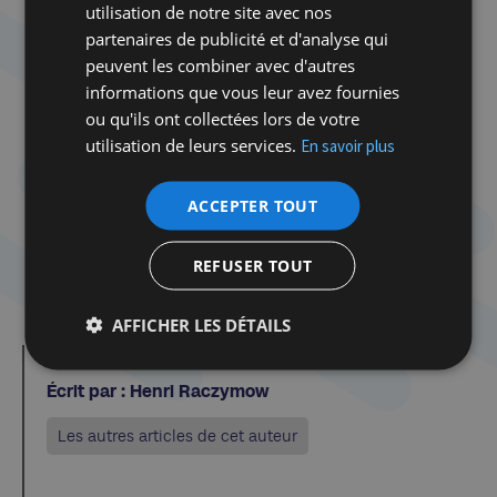
utilisation de notre site avec nos
A lire également
partenaires de publicité et d'analyse qui
Je lis, tu lis, ils
peuvent les combiner avec d'autres
écrivent…
informations que vous leur avez fournies
Nathalie
ou qu'ils ont collectées lors de votre
Skowronek, La
utilisation de leurs services.
En savoir plus
voix des Saules,
éditions Grasset,
ACCEPTER TOUT
174 p.
REFUSER TOUT
Cliquer ici
AFFICHER LES DÉTAILS
Écrit par : Henri Raczymow
Les autres articles de cet auteur