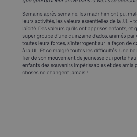
que quoi qu’il leur arrive dans la vie, ils se débrouil
Semaine après semaine, les madrihim ont pu, malgr
leurs activités, les valeurs essentielles de la JJL – 
laïcité. Des valeurs qu’ils ont apprises enfants, et 
super groupe d’une quinzaine d’ados, animés par u
toutes leurs forces, s’interrogent sur la façon de c
à la JJL. Et ce malgré toutes les difficultés. Une b
fier de son mouvement de jeunesse qui porte haut 
enfants des souvenirs impérissables et des amis p
choses ne changent jamais !