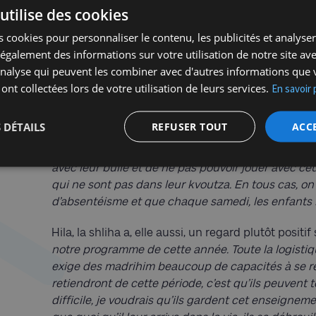
utilise des cookies
grand jeu sur des sujets très variés auquel particip
des madrihim a peut-être été de devoir changer 
 cookies pour personnaliser le contenu, les publicités et analyser 
On a supprimé le mifkad et toutes les activités é
galement des informations sur votre utilisation de notre site av
de faire des activités, des grands jeux, où chaque
'analyse qui peuvent les combiner avec d'autres informations que 
heures et ce pour respecter les conditions d’hygiè
 ont collectées lors de votre utilisation de leurs services.
En savoir 
difficulté pour les plus jeunes. Un petit exemple :
lorsque tous les enfants touchaient une même ball
 DÉTAILS
REFUSER TOUT
ACC
compter pour respecter le nombre d’enfants imposé
activités. Quant aux enfants, ils sont parfois un p
avec leur bulle et de ne pas pouvoir jouer avec ceux
qui ne sont pas dans leur kvoutza. En tous cas, on
d’absentéisme et que chaque samedi, les enfants 
Hila, la shliha a, elle aussi, un regard plutôt positif 
notre programme de cette année. Toute la logistiqu
exige des madrihim beaucoup de capacités à se réi
retiendront de cette période, c’est qu’ils peuvent 
difficile, je voudrais qu’ils gardent cet enseignemen