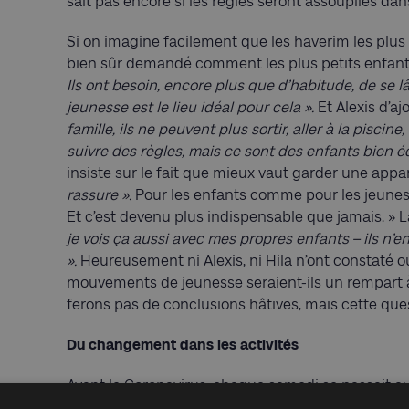
sait pas encore si les règles seront assouplies da
Si on imagine facilement que les haverim les plus
bien sûr demandé comment les plus petits enfants
Ils ont besoin, encore plus que d’habitude, de se 
jeunesse est le lieu idéal pour cela ».
Et Alexis d’aj
famille, ils ne peuvent plus sortir, aller à la piscin
suivre des règles, mais ce sont des enfants bien é
insiste sur le fait que mieux vaut garder une appa
rassure ».
Pour les enfants comme pour les jeunes, v
Et c’est devenu plus indispensable que jamais. » 
je vois ça aussi avec mes propres enfants – ils n’e
».
Heureusement ni Alexis, ni Hila n’ont constaté o
mouvements de jeunesse seraient-ils un rempart à
ferons pas de conclusions hâtives, mais cette ques
Du changement dans les activités
Avant le Coronavirus, chaque samedi se passait au 
mifkad qui rassemblait tout le mouvement, la peou