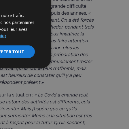
ait toute la JJL. La plus grande difficulté
ce schéma en vigueur depuis des années.
«
notre trafic.
tendues à tout le mouvement. On a été forcés
ec nos partenaires
 kvoutza reste dans son heder, pendant trois
vous leur avez
ne. »
Alexis poursuit,
« Vous imaginez la
plus
 avant, nous ne devions pas faire attention
e ! Nous ne devions pas non plus les
EPTER TOUT
s. Tout cela pèse sur la préparation des
eu frustrés de devoir continuellement rester
 avec qui ils ont le plus d’affinités, mais
 est heureux de constater qu’il y a peu
répondent présent ».
sur la situation :
« Le Covid a changé tout
e autour des activités est différente, cela
nventer. Mais j’espère que ce qu’ils
tout surmonter. Même si la situation est très
t à l’esprit pour le futur. Qu’ils sachent,