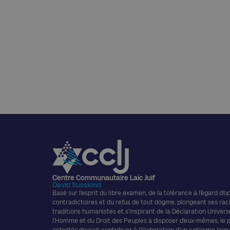
Centre Communautaire Laïc Juif
David Susskind
Basé sur l’esprit du libre examen, de la tolérance à l’égard d’o
contradictoires et du refus de tout dogme, plongeant ses rac
traditions humanistes et s’inspirant de la Déclaration Univers
l’Homme et du Droit des Peuples à disposer d’eux-mêmes, le
activités devrait contribuer à l’élaboration d’un judaïsme laïque