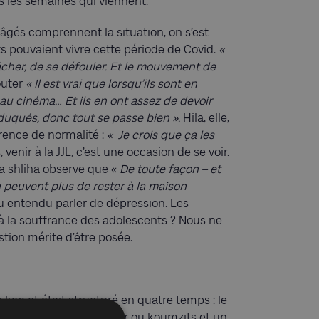
ns les semaines qui viennent.
 âgés comprennent la situation, on s’est
 pouvaient vivre cette période de Covid.
«
lâcher, de se défouler. Et le mouvement de
outer
« Il est vrai que lorsqu’ils sont en
e, au cinéma… Et ils en ont assez de devoir
duqués, donc tout se passe bien ».
Hila, elle,
rence de normalité :
« Je crois que ça les
enir à la JJL, c’est une occasion de se voir.
La shliha observe que «
De toute façon – et
n peuvent plus de rester à la maison
u entendu parler de dépression. Les
 la souffrance des adolescents ? Nous ne
tion mérite d’être posée.
ken et était structuré en quatre temps : le
la en kvoutza, le goûter ou koumzits et un