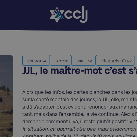
Regards n°
27/09/2024
Article
Vie Juive
1072
JJL, le maître-mot c’est s
Alors que les infos, les cartes blanches dans les 
sur la santé mentale des jeunes, la JJL, elle, mainti
a dû s’adapter, c’est évident, renoncer aux mah
tant, mais dans l’ensemble, la vie continue. Alexis
demande comment il va, il reste plutôt positif :
« C
la situation, ça pourrait être pire, mais évidemment 
Abraham, shliha de la JJL depuis 18 mois, souligne