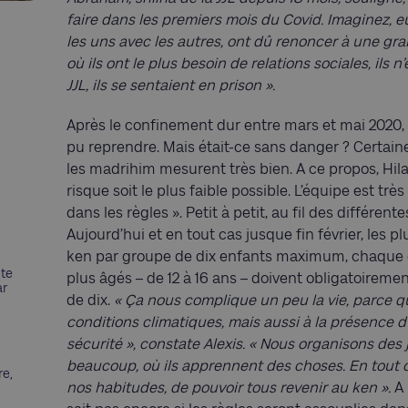
faire dans les premiers mois du Covid. Imaginez, eux
les uns avec les autres, ont dû renoncer à une grand
où ils ont le plus besoin de relations sociales, ils n’
JJL, ils se sentaient en prison ».
Après le confinement dur entre mars et mai 2020,
pu reprendre. Mais était-ce sans danger ? Certain
les madrihim mesurent très bien. A ce propos, Hila
risque soit le plus faible possible. L’équipe est tr
dans les règles ». Petit à petit, au fil des différent
Aujourd’hui et en tout cas jusque fin février, les pl
ken par groupe de dix enfants maximum, chaque g
nte
plus âgés – de 12 à 16 ans – doivent obligatoirement
ar
de dix.
« Ça nous complique un peu la vie, parce q
conditions climatiques, mais aussi à la présence d’
sécurité », constate Alexis. « Nous organisons des
beaucoup, où ils apprennent des choses. En tout 
re,
nos habitudes, de pouvoir tous revenir au ken ».
A 