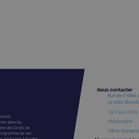
Nous contacter​
Rue de l'Hôtel
52 1060 Bruxel
+32 2 543 02 70
pinions
info@cclj.be
ines dans les
elle des Droits de
Offres d'emploi
 programme de nos
, participer à la lutte