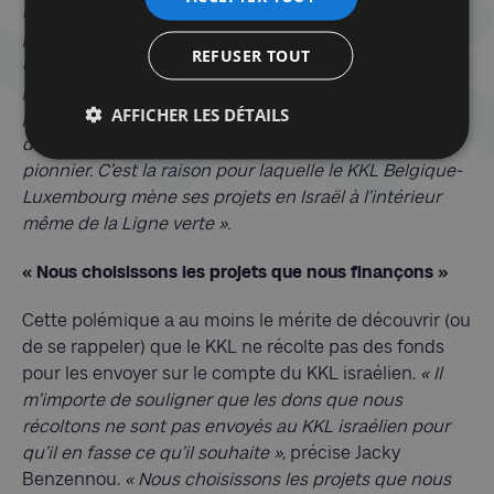
l’intérieur de la Ligne verte en Israël ». C’est la raison
pour laquelle il s’en tient à l’orientation consensuelle
REFUSER TOUT
et conforme aux fondements du KKL : « En tant que
président du KKL, je ne veux pas prendre parti. Ma
AFFICHER LES DÉTAILS
préoccupation est de financer des projets s’inscrivant
dans les missions du KKL en préservant son esprit
pionnier. C’est la raison pour laquelle le KKL Belgique-
Luxembourg mène ses projets en Israël à l’intérieur
même de la Ligne verte ».
« Nous choisissons les projets que nous finançons »
Cette polémique a au moins le mérite de découvrir (ou
de se rappeler) que le KKL ne récolte pas des fonds
pour les envoyer sur le compte du KKL israélien.
« Il
m’importe de souligner que les dons que nous
récoltons ne sont pas envoyés au KKL israélien pour
qu’il en fasse ce qu’il souhaite »
, précise Jacky
Benzennou.
« Nous choisissons les projets que nous