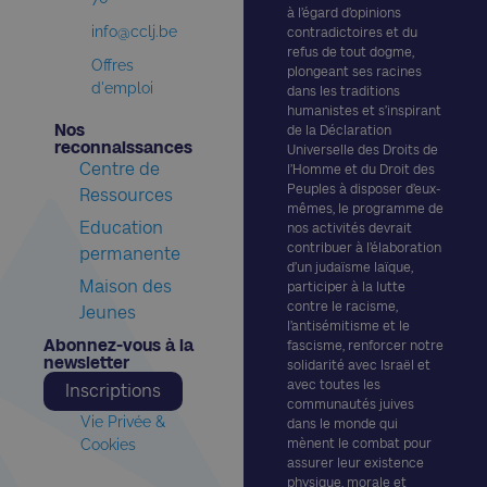
à l’égard d’opinions
info@cclj.be
contradictoires et du
refus de tout dogme,
Offres
plongeant ses racines
d'emploi
dans les traditions
humanistes et s’inspirant
Nos
de la Déclaration
reconnaissances​
Universelle des Droits de
Centre de
l’Homme et du Droit des
Peuples à disposer d’eux-
Ressources
mêmes, le programme de
Education
nos activités devrait
contribuer à l’élaboration
permanente
d’un judaïsme laïque,
Maison des
participer à la lutte
contre le racisme,
Jeunes
l’antisémitisme et le
Abonnez-vous à la
fascisme, renforcer notre
newsletter​
solidarité avec Israël et
avec toutes les
Inscriptions
communautés juives
Vie Privée &
dans le monde qui
Cookies
mènent le combat pour
assurer leur existence
physique, morale et