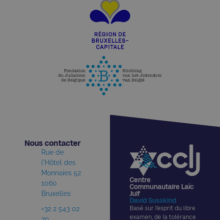
Nous contacter​
Rue de
l'Hôtel des
Monnaies 52
Centre
1060
Communautaire Laïc
Bruxelles
Juif
David Susskind
+32 2 543 02
Basé sur l’esprit du libre
examen, de la tolérance
70