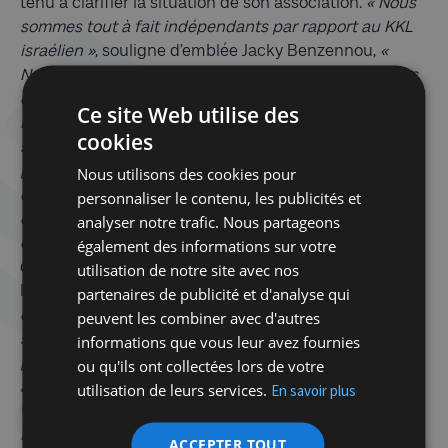
tenu à clarifier la situation de son association.
« Nous
sommes tout à fait indépendants par rapport au KKL
israélien »
, souligne d’emblée Jacky Benzennou,
«
Nous sommes constitués en Asbl de droit belge et les
décisions prises par le conseil d’administration du KKL
Ce site Web utilise des
israélien à Jérusalem ne nous engagent pas. Ils ne
cookies
sollicitent pas notre avis dans les décisions qu’ils
prennent et ils n’interviennent pas dans les décisions
Nous utilisons des cookies pour
que nous prenons en toute indépendance sur la
personnaliser le contenu, les publicités et
destination des fonds que nous récoltons en Belgique
analyser notre trafic. Nous partageons
et au Luxembourg ».
Quant au débat sur l’acquisition
également des informations sur votre
de terres palestiniennes en Cisjordanie, il n’ignore pas
utilisation de notre site avec nos
la polarisation extrême qu’il peut susciter.
« Toute
partenaires de publicité et d'analyse qui
décision politique, de gauche comme de droite, est
peuvent les combiner avec d'autres
susceptible de poser un problème à celui qui ne la
informations que vous leur avez fournies
partage pas. Quoi que le KKL israélien fasse, il y en
ou qu'ils ont collectées lors de votre
aura toujours qui ne seront pas satisfaits. Les uns qui
utilisation de leurs services.
En savoir plus
veulent que le KKL achète des terres en Cisjordanie,
les autres qui souhaitent qu’il n’intervienne qu’à
ACCEPTER TOUT