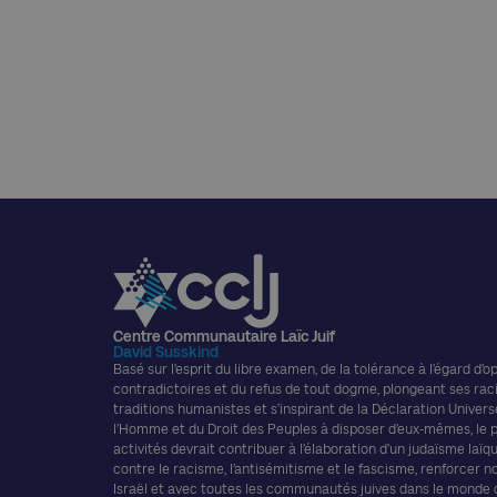
Centre Communautaire Laïc Juif
David Susskind
Basé sur l’esprit du libre examen, de la tolérance à l’égard d’o
contradictoires et du refus de tout dogme, plongeant ses rac
traditions humanistes et s’inspirant de la Déclaration Univers
l’Homme et du Droit des Peuples à disposer d’eux-mêmes, le
activités devrait contribuer à l’élaboration d’un judaïsme laïque
contre le racisme, l’antisémitisme et le fascisme, renforcer n
Israël et avec toutes les communautés juives dans le monde