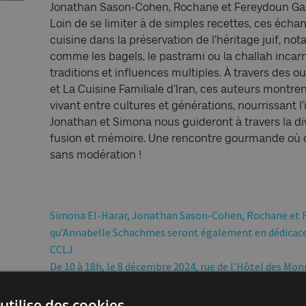
Jonathan
Sason
-Cohen,
Rochane
et
Fereydoun
Ga
Loin de se limiter à de simples recettes, ces échan
cuisine dans la préservation de l’héritage juif, n
comme les bagels, le pastrami ou la
challah
incarn
traditions et influences multiples. À travers des 
et La Cuisine Familiale d’Iran, ces auteurs montr
vivant entre cultures et générations, nourrissant l
Jonathan et Simona nous guideront à travers la dive
fusion et mémoire. Une rencontre gourmande où ch
sans modération !
Simona El-Harar, Jonathan
Sason
-Cohen,
Rochane
et
qu’Annabelle
Schachmes
seront également en dédicace d
CCLJ.
De 10 à 18h, le 8 décembre 2024, rue de l’Hôtel des Mon
Programmation
utilise des cookies