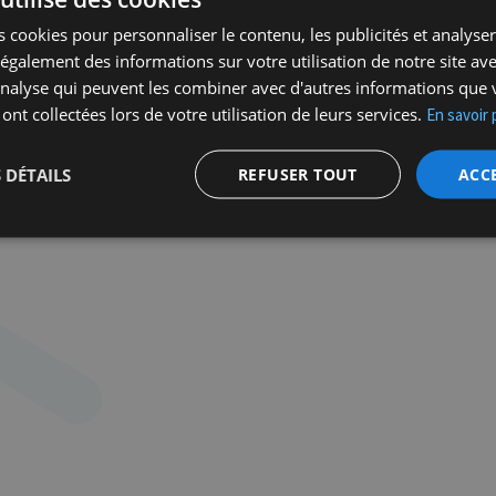
10h30 : Rencontre littérature jeunesse avec R
 cookies pour personnaliser le contenu, les publicités et analyser 
11h30 : Rencontre avec Sonia Devillers
galement des informations sur votre utilisation de notre site av
12h30 : Performance de calligraphie hébraïqu
'analyse qui peuvent les combiner avec d'autres informations que 
13h30 : Rencontre avec Catherine Bardon
 ont collectées lors de votre utilisation de leurs services.
En savoir 
14h30 : Rencontre interactive avec Zoé noglu
14h30 : Masterclass sur les routines d’écritu
 DÉTAILS
REFUSER TOUT
ACC
Skowronek
15h30 : Les Guerrières de la paix - avec Hanna
16h30 : Rencontre avec Denis Charbit