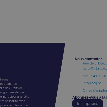
Nous contacter​
Rue de l'Hôtel
52 1060 Bruxel
+32 2 543 02 70
pinions
info@cclj.be
ines dans les
elle des Droits de
Offres d'emploi
 programme de nos
, participer à la lutte
Abonnez-vous à la 
otre solidarité avec
Inscriptions
 qui mènent le combat