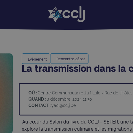
Rencontre-débat
Evènement
La transmission dans la c
OÙ :
Centre Communautaire Juif LaÏc - Rue de l'Hôtel 
QUAND :
8 décembre, 2024 11:30
CONTACT :
yaci@cclj.be
Au cœur du Salon du livre du CCLJ – SEFER, une t
explore la transmission culinaire et les migrations