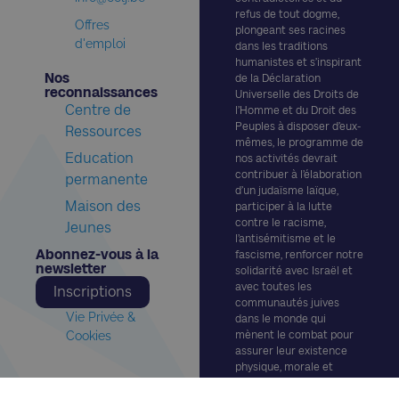
refus de tout dogme,
Offres
plongeant ses racines
d'emploi
dans les traditions
humanistes et s’inspirant
Nos
de la Déclaration
reconnaissances​
Universelle des Droits de
Centre de
l’Homme et du Droit des
Peuples à disposer d’eux-
Ressources
mêmes, le programme de
Education
nos activités devrait
contribuer à l’élaboration
permanente
d’un judaïsme laïque,
Maison des
participer à la lutte
contre le racisme,
Jeunes
l’antisémitisme et le
Abonnez-vous à la
fascisme, renforcer notre
newsletter​
solidarité avec Israël et
avec toutes les
Inscriptions
communautés juives
Vie Privée &
dans le monde qui
Cookies
mènent le combat pour
assurer leur existence
physique, morale et
culturelle.