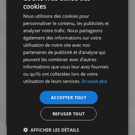
cookies
Écrit par : La Rédaction
Nous utilisons des cookies pour
Les autres articles de cet auteur
personnaliser le contenu, les publicités et
analyser notre trafic. Nous partageons
également des informations sur votre
Dans la même catégorie d'article :
utilisation de notre site avec nos
Une fresque au CCLJ : un bonjour empli de joie
partenaires de publicité et d'analyse qui
La sélection estivale de Tamara Weinstock
peuvent les combiner avec d'autres
Poltava, New York et leurs fantômes
informations que vous leur avez fournies
ou qu'ils ont collectées lors de votre
Tala Albanna et Michelle Amzalak, Nos coeurs
invincibles, Correspondance entre une étudiante à
utilisation de leurs services.
En savoir plus
Gaza et une étudiante en Israël, présentée par Dimitri
Krier, Nouvel Obs/Flammarion, 165 p.
ACCEPTER TOUT
Isabelle Rozenbaum, Rozebud. Autoscopie des
images, Editions du Canoë, 235 p.
Maurizio Galante & Tal Lancman : Haute Couture,
REFUSER TOUT
Design, Art
AFFICHER LES DÉTAILS